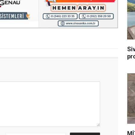
Si
pr
Mİ