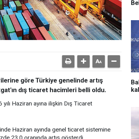
Bel
ilerine göre Türkiye genelinde artış
Ba
ka
at'ın dış ticaret hacimleri belli oldu.
yılı Haziran ayına ilişkin Dış Ticaret
linde Haziran ayında genel ticaret sistemine
üzde 23,0 oranında artış gösterdi.