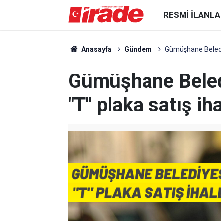
RESMI İLANLA
Anasayfa
Gündem
Gümüşhane Belediy
Gümüşhane Beled
"T" plaka satış ih