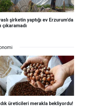
vaslı şirketin yaptığı ev Erzurum'da
şı çıkaramadı
onomi
ndık üreticileri merakla bekliyordu!