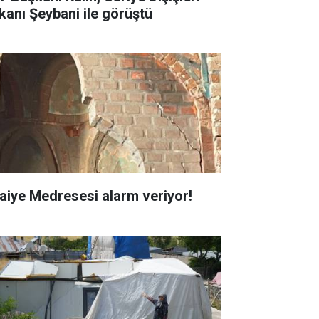
kanı Şeybani ile görüştü
faiye Medresesi alarm veriyor!