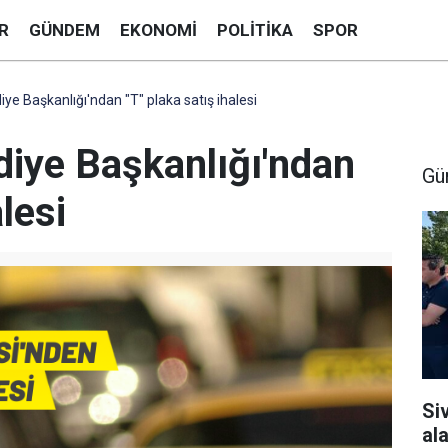
R
GÜNDEM
EKONOMI
POLITIKA
SPOR
e Başkanlığı'ndan "T" plaka satış ihalesi
iye Başkanlığı'ndan
Gü
alesi
Si
al