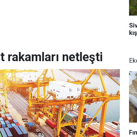
Si
kı
et rakamları netleşti
Ek
Fı