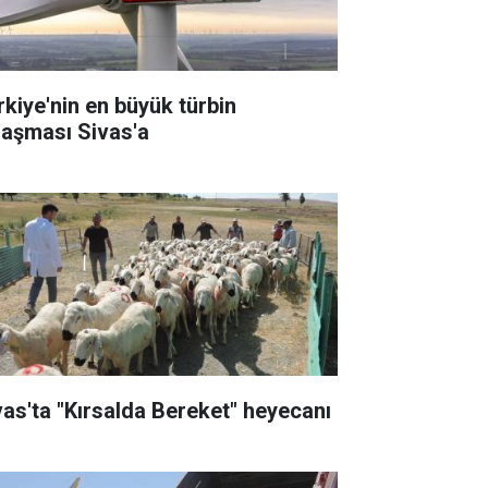
rkiye'nin en büyük türbin
laşması Sivas'a
vas'ta "Kırsalda Bereket" heyecanı