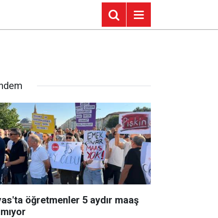
ndem
vas'ta öğretmenler 5 aydır maaş
amıyor