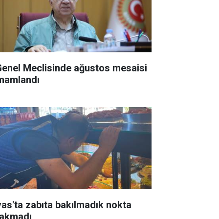
 Genel Meclisinde ağustos mesaisi
mamlandı
vas'ta zabıta bakılmadık nokta
rakmadı