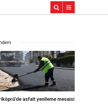
ndem
riköprü’de asfalt yenileme mesaisi