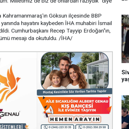
m. Milletimiz de biz de onlardan razıydık” diye
a Kahramanmaraş'ın Göksun ilçesinde BBP
 yanında hayatını kaybeden İHA muhabiri İsmail
edildi. Cumhurbaşkanı Recep Tayyip Erdoğan"ın,
önümü mesajı da okutuldu. /İHA/
Si
ya