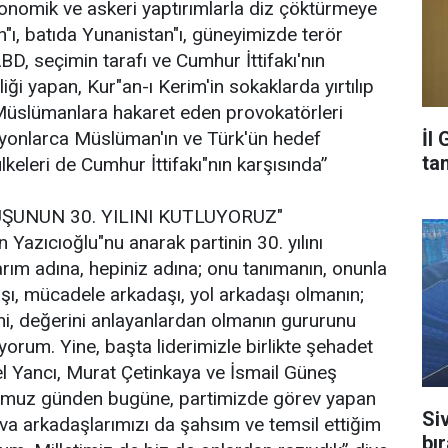
ekonomik ve askeri yaptırımlarla diz çöktürmeye
ı, batıda Yunanistan"ı, güneyimizde terör
ABD, seçimin tarafı ve Cumhur İttifakı'nın
ği yapan, Kur"an-ı Kerim'in sokaklarda yırtılıp
Müslümanlara hakaret eden provokatörleri
İl
yonlarca Müslüman'ın ve Türk'ün hedef
ta
keleri de Cumhur İttifakı"nın karşısında”
UŞUNUN 30. YILINI KUTLUYORUZ"
azıcıoğlu"nu anarak partinin 30. yılını
rım adına, hepiniz adına; onu tanımanın, onunla
şı, mücadele arkadaşı, yol arkadaşı olmanın;
i, değerini anlayanlardan olmanın gururunu
yorum. Yine, başta liderimizle birlikte şehadet
el Yancı, Murat Çetinkaya ve İsmail Güneş
ğumuz günden bugüne, partimizde görev yapan
Si
ava arkadaşlarımızı da şahsım ve temsil ettiğim
bı