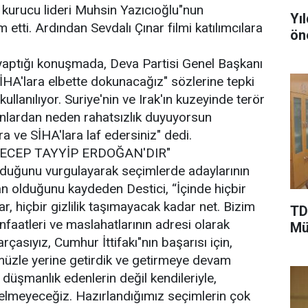
 kurucu lideri Muhsin Yazıcıoğlu"nun
Yı
etti. Ardından Sevdalı Çınar filmi katılımcılara
ön
yaptığı konuşmada, Deva Partisi Genel Başkanı
 İHA'lara elbette dokunacağız" sözlerine tepki
llanılıyor. Suriye'nin ve Irak'ın kuzeyinde terör
Bunlardan neden rahatsızlık duyuyorsun
ra ve SİHA'lara laf edersiniz" dedi.
ECEP TAYYİP ERDOĞAN'DIR"
 olduğunu vurgulayarak seçimlerde adaylarının
olduğunu kaydeden Destici, “İçinde hiçbir
ar, hiçbir gizlilik taşımayacak kadar net. Bizim
TD
enfaatleri ve maslahatlarının adresi olarak
Mü
çasıyız, Cumhur İttifakı"nın başarısı için,
üzle yerine getirdik ve getirmeye devam
 düşmanlık edenlerin değil kendileriyle,
gelmeyeceğiz. Hazırlandığımız seçimlerin çok