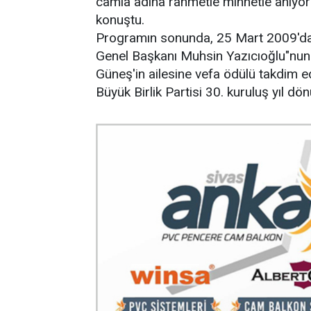
camia adına rahmetle minnetle anıyoru
konuştu.
Programın sonunda, 25 Mart 2009'd
Genel Başkanı Muhsin Yazıcıoğlu"nun
Güneş'in ailesine vefa ödülü takdim 
Büyük Birlik Partisi 30. kuruluş yıl d