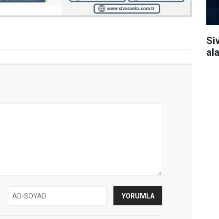
Si
al