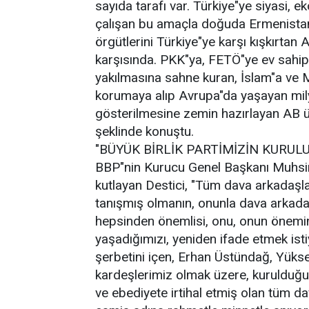
sayıda tarafı var. Türkiye"ye siyasi, 
çalışan bu amaçla doğuda Ermenistan"
örgütlerini Türkiye"ye karşı kışkırtan 
karşısında. PKK"ya, FETÖ"ye ev sahipli
yakılmasına sahne kuran, İslam"a ve 
korumaya alıp Avrupa"da yaşayan mil
gösterilmesine zemin hazırlayan AB ül
şeklinde konuştu.
"BÜYÜK BİRLİK PARTİMİZİN KURUL
BBP"nin Kurucu Genel Başkanı Muhsin Y
kutlayan Destici, "Tüm dava arkadaşla
tanışmış olmanın, onunla dava arkada
hepsinden önemlisi, onu, onun önemin
yaşadığımızı, yeniden ifade etmek isti
şerbetini içen, Erhan Üstündağ, Yüks
kardeşlerimiz olmak üzere, kuruldu
ve ebediyete irtihal etmiş olan tüm d