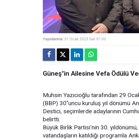
Yayınlanma:
31 Ocak 2023 Salı 07:00
Güneş"in Ailesine Vefa Ödülü Ver
Muhsin Yazıcıoğlu tarafından 29 Ocak 
(BBP) 30"uncu kuruluş yıl dönümü An
Destici, seçimlerde adaylarının Cum
belirtti.
Büyük Birlik Partisi'nin 30. yıldönümü, 
vatandaşların katıldığı programla Anka