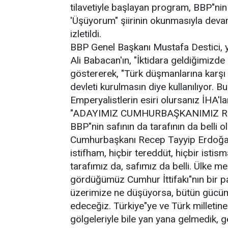
tilavetiyle başlayan program, BBP"nin
'Üşüyorum" şiirinin okunmasıyla devam 
izletildi.
BBP Genel Başkanı Mustafa Destici, 
Ali Babacan'ın, "İktidara geldiğimizde
göstererek, "Türk düşmanlarına karşı ku
devleti kurulmasın diye kullanılıyor. 
Emperyalistlerin esiri olursanız İHA'la
"ADAYIMIZ CUMHURBAŞKANIMIZ R
BBP"nin safının da tarafının da belli
Cumhurbaşkanı Recep Tayyip Erdoğan 
istifham, hiçbir tereddüt, hiçbir istism
tarafımız da, safımız da belli. Ülke m
gördüğümüz Cumhur İttifakı"nın bir par
üzerimize ne düşüyorsa, bütün gücüm
edeceğiz. Türkiye"ye ve Türk milletine
gölgeleriyle bile yan yana gelmedik, 