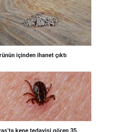
rünün içinden ihanet çıktı
vas'ta kene tedavisi gören 35