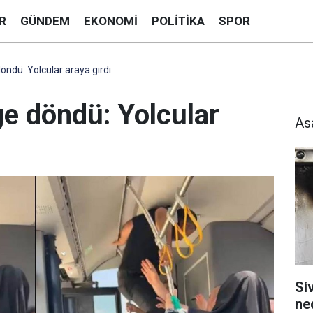
R
GÜNDEM
EKONOMI
POLITIKA
SPOR
öndü: Yolcular araya girdi
ge döndü: Yolcular
As
Si
ne