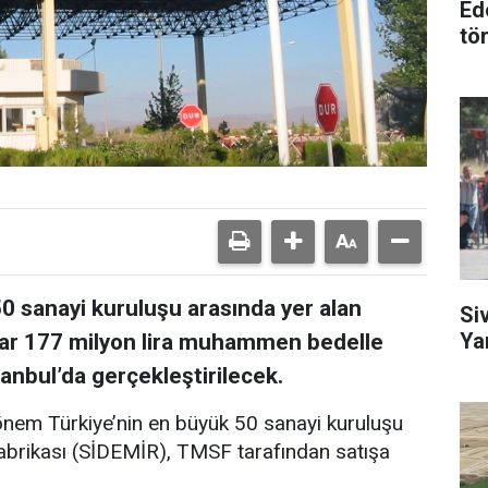
Ed
tö
0 sanayi kuruluşu arasında yer alan
Si
Ya
yar 177 milyon lira muhammen bedelle
stanbul’da gerçekleştirilecek.
dönem Türkiye’nin en büyük 50 sanayi kuruluşu
Fabrikası (SİDEMİR), TMSF tarafından satışa