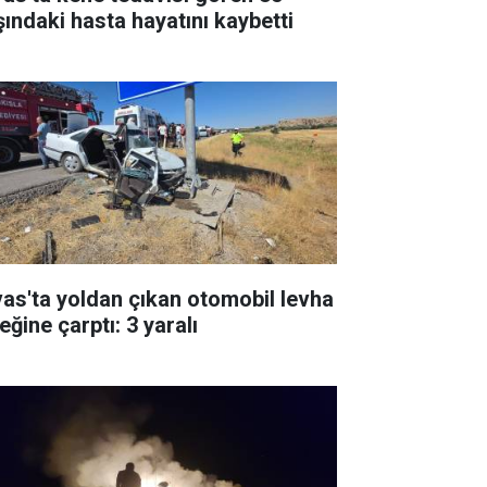
şındaki hasta hayatını kaybetti
vas'ta yoldan çıkan otomobil levha
eğine çarptı: 3 yaralı