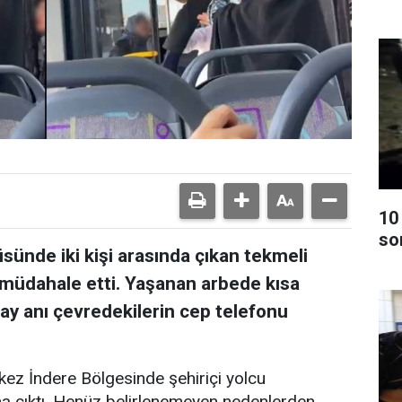
10
so
sünde iki kişi arasında çıkan tekmeli
 müdahale etti. Yaşanan arbede kısa
olay anı çevredekilerin cep telefonu
kez İndere Bölgesinde şehiriçi yolcu
ma çıktı. Henüz belirlenemeyen nedenlerden