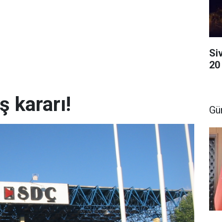
Si
20
ş kararı!
Gü