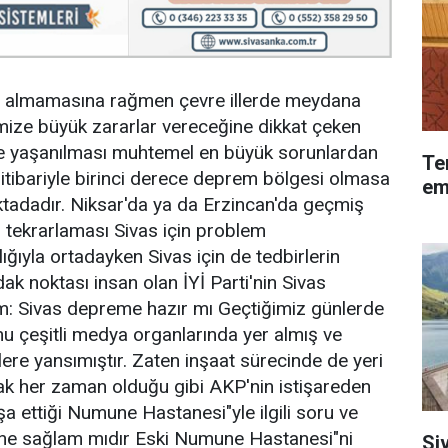
er almamasına rağmen çevre illerde meydana
imize büyük zararlar vereceğine dikkat çeken
e yaşanılması muhtemel en büyük sorunlardan
Te
 itibariyle birinci derece deprem bölgesi olmasa
em
oktadadır. Niksar'da ya da Erzincan'da geçmiş
tekrarlaması Sivas için problem
ığıyla ortadayken Sivas için de tedbirlerin
k noktası insan olan İYİ Parti'nin Sivas
m: Sivas depreme hazır mı Geçtiğimiz günlerde
çeşitli medya organlarında yer almış ve
ere yansımıştır. Zaten inşaat sürecinde de yeri
ak her zaman olduğu gibi AKP'nin istişareden
nşa ettiği Numune Hastanesi"yle ilgili soru ve
ane sağlam mıdır Eski Numune Hastanesi"ni
Si