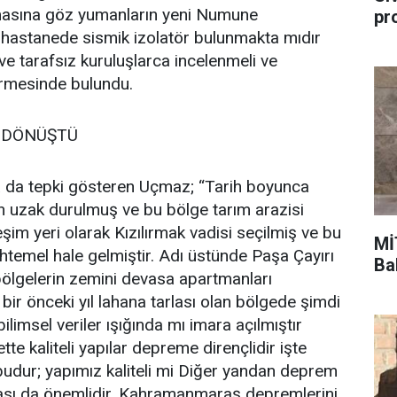
kılmasına göz yumanların yeni Numune
pr
Bu hastanede sismik izolatör bulunmakta mıdır
 tarafsız kuruluşlarca incelenmeli ve
irmesinde bulundu.
 DÖNÜŞTÜ
a da tepki gösteren Uçmaz; “Tarih boyunca
n uzak durulmuş ve bu bölge tarım arazisi
leşim yeri olarak Kızılırmak vadisi seçilmiş ve bu
Mİ
temel hale gelmiştir. Adı üstünde Paşa Çayırı
Ba
 bölgelerin zemini devasa apartmanları
bir önceki yıl lahana tarlası olan bölgede şimdi
ilimsel veriler ışığında mı imara açılmıştır
te kaliteli yapılar depreme dirençlidir işte
 budur; yapımız kaliteli mi Diğer yandan deprem
rası da önemlidir. Kahramanmaraş depremlerini