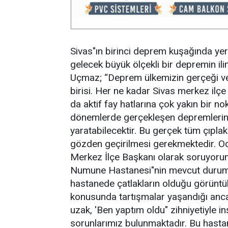
Sivas"ın birinci deprem kuşağında y
gelecek büyük ölçekli bir depremin il
Uçmaz; “Deprem ülkemizin gerçeği v
birisi. Her ne kadar Sivas merkez ilçe
da aktif fay hatlarına çok yakın bir n
dönemlerde gerçekleşen depremlerin 
yaratabilecektir. Bu gerçek tüm çıplakl
gözden geçirilmesi gerekmektedir. Oda
Merkez İlçe Başkanı olarak soruyoru
Numune Hastanesi"nin mevcut durumu 
hastanede çatlakların olduğu görüntül
konusunda tartışmalar yaşandığı anc
uzak, 'Ben yaptım oldu" zihniyetiyle i
sorunlarımız bulunmaktadır. Bu hast