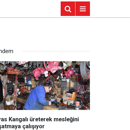
ndem
vas Kangalı üreterek mesleğini
şatmaya çalışıyor