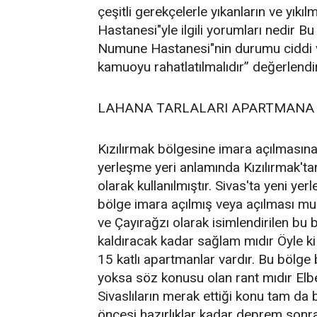
çeşitli gerekçelerle yıkanların ve yı
Hastanesi"yle ilgili yorumları nedir 
Numune Hastanesi"nin durumu ciddi ve
kamuoyu rahatlatılmalıdır” değerlend
LAHANA TARLALARI APARTMANA
Kızılırmak bölgesine imara açılmasın
yerleşme yeri anlamında Kızılırmak'ta
olarak kullanılmıştır. Sivas'ta yeni yer
bölge imara açılmış veya açılması muh
ve Çayırağzı olarak isimlendirilen bu
kaldıracak kadar sağlam mıdır Öyle ki 
15 katlı apartmanlar vardır. Bu bölge b
yoksa söz konusu olan rant mıdır Elbet
Sivaslıların merak ettiği konu tam da
öncesi hazırlıklar kadar deprem son