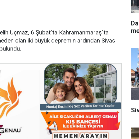
Da
me
 Melih Uçmaz, 6 Şubat"ta Kahramanmaraş"ta
neden olan iki büyük depremin ardından Sivas
bulundu.
Siv