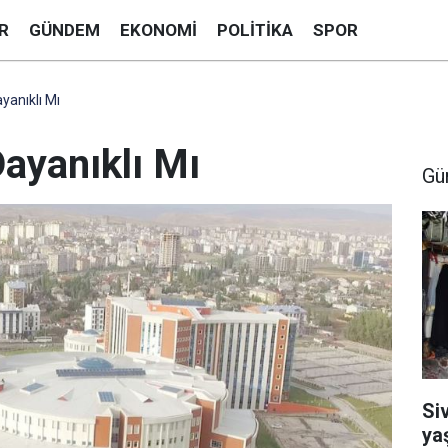
R
GÜNDEM
EKONOMI
POLITIKA
SPOR
yanıklı Mı
ayanıklı Mı
Gü
Si
ya