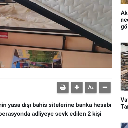
Ak
ne
gö
Va
in yasa dışı bahis sitelerine banka hesabı
Ta
perasyonda adliyeye sevk edilen 2 kişi