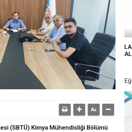
LA
AL
Eğ
itesi (SBTÜ) Kimya Mühendisliği Bölümü