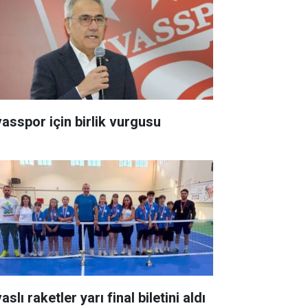
vasspor için birlik vurgusu
aslı raketler yarı final biletini aldı