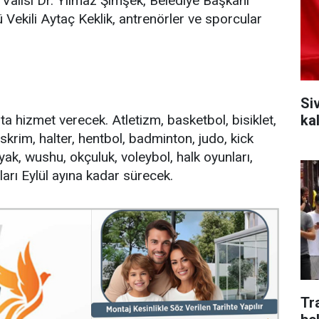
as Valisi Dr. Yılmaz Şimşek, Belediye Başkanı
ü Vekili Aytaç Keklik, antrenörler ve sporcular
Si
ka
şta hizmet verecek. Atletizm, basketbol, bisiklet,
skrim, halter, hentbol, badminton, judo, kick
yak, wushu, okçuluk, voleybol, halk oyunları,
arı Eylül ayına kadar sürecek.
Tr