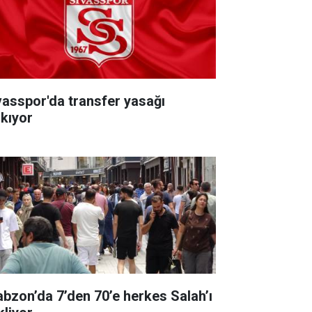
vasspor'da transfer yasağı
lkıyor
abzon’da 7’den 70’e herkes Salah’ı