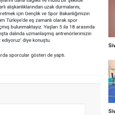
ylarını daha sağlıklı ve mutlu bir şekilde
rlı alışkanlıklarından uzak durmalarını,
ğretmek için Gençlik ve Spor Bakanlığımızın
üm Türkiye'de eş zamanlı olarak spor
açmış bulunmaktayız. Yaşları 5 ila 18 arasında
anşta dalında uzmanlaşmış antrenörlerimizin
 ediyoruz' diye konuştu.
Si
rda sporcular gösteri de yaptı.
Siv