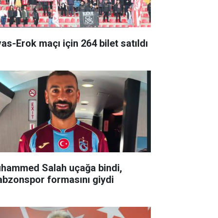
vas-Erok maçı için 264 bilet satıldı
hammed Salah uçağa bindi,
abzonspor formasını giydi