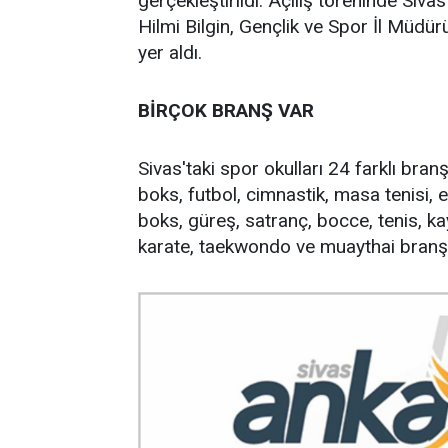
gerçekleştirildi. Açılış töreninde Siv
Hilmi Bilgin, Gençlik ve Spor İl Müdür
yer aldı.
BİRÇOK BRANŞ VAR
Sivas'taki spor okulları 24 farklı bran
boks, futbol, cimnastik, masa tenisi, e
boks, güreş, satranç, bocce, tenis, ka
karate, taekwondo ve muaythai branşl