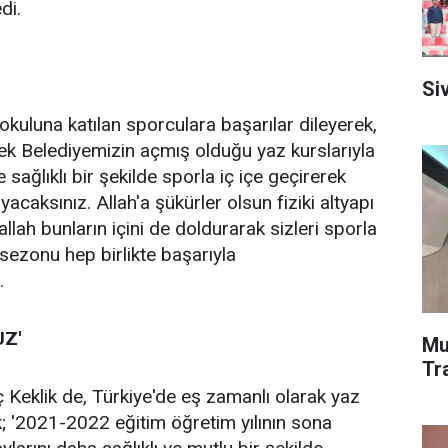
di.
Si
 okuluna katılan sporculara başarılar dileyerek,
k Belediyemizin açmış olduğu yaz kurslarıyla
 sağlıklı bir şekilde sporla iç içe geçirerek
acaksınız. Allah'a şükürler olsun fiziki altyapı
llah bunların içini de doldurarak sizleri sporla
 sezonu hep birlikte başarıyla
.
UZ'
Mu
Tr
ç Keklik de, Türkiye'de eş zamanlı olarak yaz
lik; '2021-2022 eğitim öğretim yılının sona