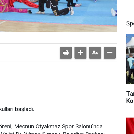
Sp
Ta
Ko
lları başladı.
ış töreni, Mecnun Otyakmaz Spor Salonu'nda