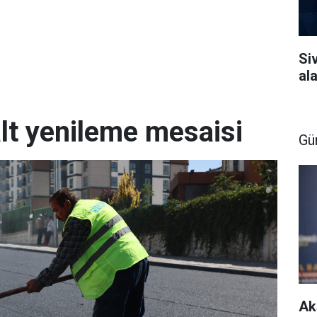
Si
al
lt yenileme mesaisi
Gü
Ak