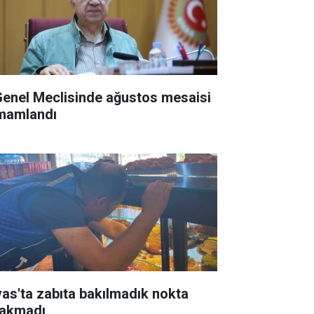
 Genel Meclisinde ağustos mesaisi
mamlandı
vas'ta zabıta bakılmadık nokta
rakmadı