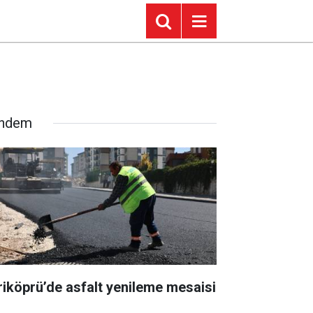
ndem
riköprü’de asfalt yenileme mesaisi