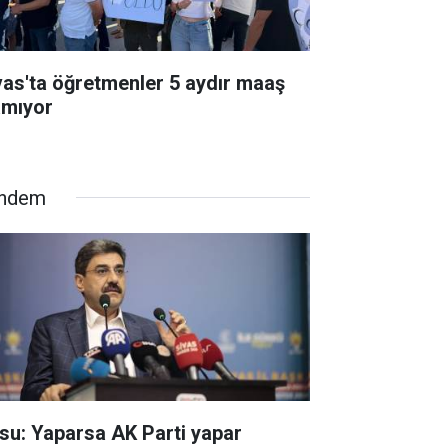
vas'ta öğretmenler 5 aydır maaş
amıyor
ndem
su: Yaparsa AK Parti yapar