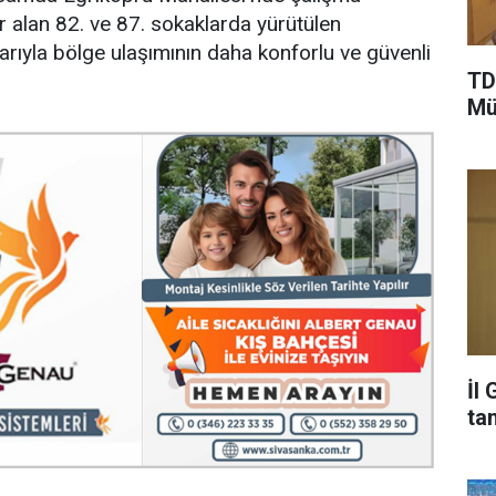
yer alan 82. ve 87. sokaklarda yürütülen
rıyla bölge ulaşımının daha konforlu ve güvenli
TD
Mü
İl
ta