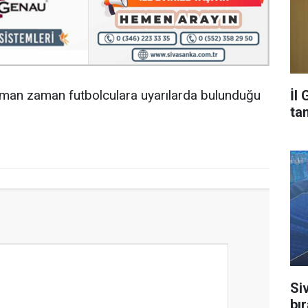
aman zaman futbolculara uyarılarda bulunduğu
İl
ta
Si
bı