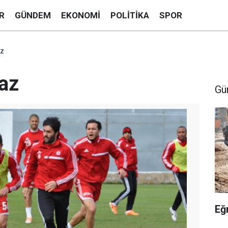
R
GÜNDEM
EKONOMI
POLITIKA
SPOR
az
Gaz
Gü
Eğ