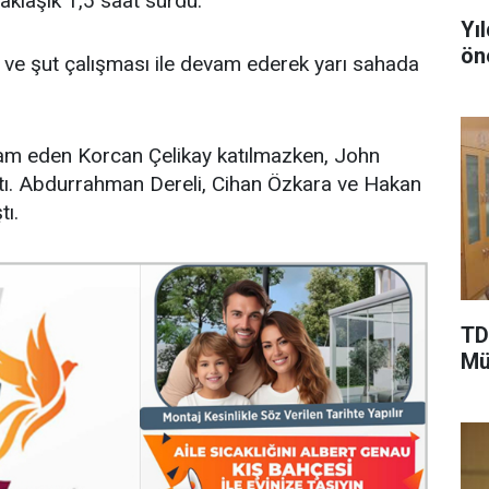
aklaşık 1,5 saat sürdü.
Yı
ön
ve şut çalışması ile devam ederek yarı sahada
am eden Korcan Çelikay katılmazken, John
tı. Abdurrahman Dereli, Cihan Özkara ve Hakan
tı.
TD
Mü