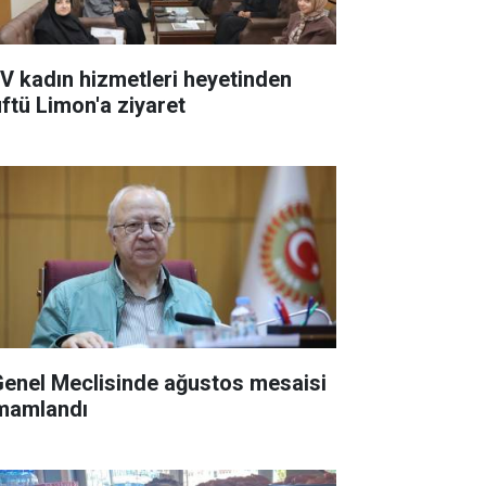
V kadın hizmetleri heyetinden
ftü Limon'a ziyaret
 Genel Meclisinde ağustos mesaisi
mamlandı