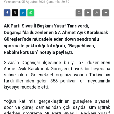
Yayınlanma:
05 Ağustos 2026 Çarşamba 20:50
AK Parti Sivas İl Başkanı Yusuf Tanrıverdi,
Doğanşar'da düzenlenen 57. Ahmet Ayık Karakucak
Güreşleri'nde mücadele eden down sendromlu
sporcu ile çektirdiği fotoğrafı, “Başpehlivan,
Rabbim korusun” notuyla paylaştı.
Sivas’ın Doğanşar ilçesinde bu yıl 57. düzenlenen
Ahmet Ayık Karakucak Güreşleri, büyük bir heyecana
sahne oldu. Geleneksel organizasyonda Türkiye'nin
farklı illerinden gelen 558 pehlivan, er meydanında
kıyasıya mücadele etti.
Yoğun katılımla gerçekleştirilen güreşlere siyaset,
spor ve güreş camiasından çok sayıda isim iştirak
ederken, programa AK Parti Sivas İl Başkanı Yusuf