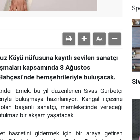
Sp
vuz Köyü nüfusuna kayıtlı sevilen sanatçı
uşmaları kapsamında 8 Ağustos
ahçesi'nde hemşehrileriyle buluşacak.
Si
ı Ender Emek, bu yıl düzenlenen Sivas Gurbetçi
iyle buluşmaya hazırlanıyor. Kangal ilçesine
olan başarılı sanatçı, memleketinde vereceği
nutulmaz bir akşam yaşatacak.
et hasretini gidermek için bir araya getiren