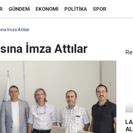
R
GÜNDEM
EKONOMI
POLITIKA
SPOR
ına İmza Attılar
sına İmza Attılar
Re
LA
AL