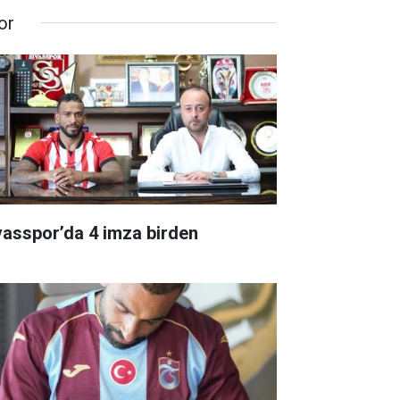
or
vasspor’da 4 imza birden