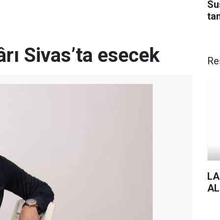
Su
ta
rı Sivas’ta esecek
Re
LA
AL