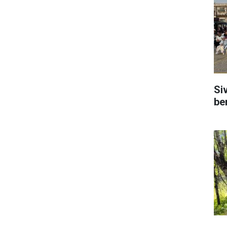
Si
be