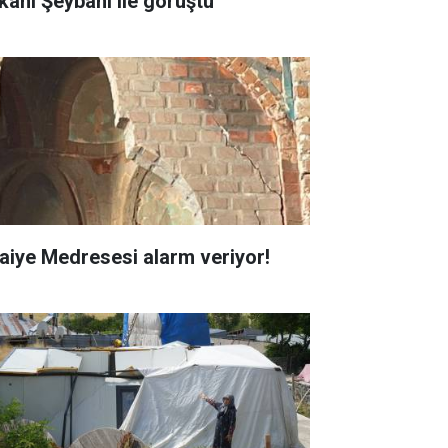
kanı Şeybani ile görüştü
faiye Medresesi alarm veriyor!