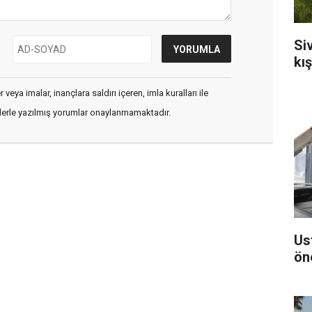
Si
kı
veya imalar, inançlara saldırı içeren, imla kuralları ile
flerle yazılmış yorumlar onaylanmamaktadır.
Us
ön