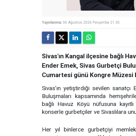
Yayınlanma:
06 Ağustos 2026 Perşembe 21:30
Sivas'ın Kangal ilçesine bağlı Ha
Ender Emek, Sivas Gurbetçi Bul
Cumartesi günü Kongre Müzesi B
Sivas’ın yetiştirdiği sevilen sanatç
Buluşmaları kapsamında hemşehriler
bağlı Havuz Köyü nüfusuna kayıtlı 
konserle gurbetçiler ve Sivaslılara u
Her yıl binlerce gurbetçiyi memlek