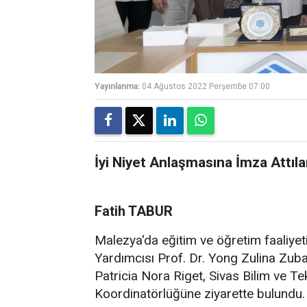
Yayınlanma:
04 Ağustos 2022 Perşembe 07:00
İyi Niyet Anlaşmasına İmza Attıla
Fatih TABUR
Malezya'da eğitim ve öğretim faaliye
Yardımcısı Prof. Dr. Yong Zulina Zubair
Patricia Nora Riget, Sivas Bilim ve Tek
Koordinatörlüğüne ziyarette bulundu.