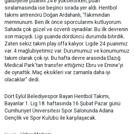
galibiyetle puanını 24'e yükseltirken, puan
sıralamasında ise beşinci sırada yer aldı. Hentbol
takımı antrenörü Doğan Ardahanlı, 'Takımından
memnunum. Ben ilk önce sporcularımı kutluyorum.
Sahada çok güzel ve özverili oynadılar. Bu ilk devrenin
son maçıydı. Ligi şuanda dördüncü durumda bitirdik.
Zaten sekiz takım play offa kalıyor. Ligde 24 puanımız
var. 4 mağlubiyetimiz var. Durumumuz ve konumumuz
takım olarak çok iyi. Bu hafta devre arasında Elazığ
Medical Park'tan transfer ettiğimiz Ebru ve Emine'yi
de oynattık. Maç eksikleri var zamanla daha iyi
olacaklar" dedi.
Dört Eylül Belediyespor Bayan Hentbol Takımı,
Bayanlar 1. Lig 18. haftasında 16 Şubat Pazar günü
Cumhuriyet Üniversitesi Spor Salonunda Adana
Gençlik ve Spor Kulübü ile karşılaşacak.