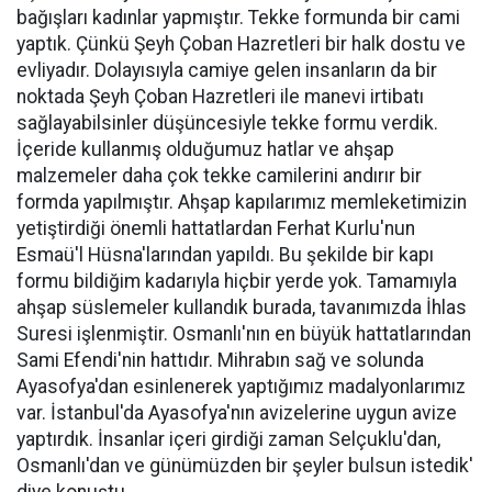
bağışları kadınlar yapmıştır. Tekke formunda bir cami
yaptık. Çünkü Şeyh Çoban Hazretleri bir halk dostu ve
evliyadır. Dolayısıyla camiye gelen insanların da bir
noktada Şeyh Çoban Hazretleri ile manevi irtibatı
sağlayabilsinler düşüncesiyle tekke formu verdik.
İçeride kullanmış olduğumuz hatlar ve ahşap
malzemeler daha çok tekke camilerini andırır bir
formda yapılmıştır. Ahşap kapılarımız memleketimizin
yetiştirdiği önemli hattatlardan Ferhat Kurlu'nun
Esmaü'l Hüsna'larından yapıldı. Bu şekilde bir kapı
formu bildiğim kadarıyla hiçbir yerde yok. Tamamıyla
ahşap süslemeler kullandık burada, tavanımızda İhlas
Suresi işlenmiştir. Osmanlı'nın en büyük hattatlarından
Sami Efendi'nin hattıdır. Mihrabın sağ ve solunda
Ayasofya'dan esinlenerek yaptığımız madalyonlarımız
var. İstanbul'da Ayasofya'nın avizelerine uygun avize
yaptırdık. İnsanlar içeri girdiği zaman Selçuklu'dan,
Osmanlı'dan ve günümüzden bir şeyler bulsun istedik'
diye konuştu.