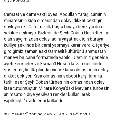
Cemaat ve cami vakfı üyesi Abdullah Yaraş, caminin
minaresinin kısa olmasından dolayı dikkat çektiğini
söyleyerek, 'Camimiz ilk başta binaya benziyordu o
şekilde açılmıştı. Bizlerin de Şeyh Çoban Hazretleri'ne
olan saygımızdan dolayı adını yaşatmak için buraya
külliye şeklinde bir cami yapmaya karar verdik. İçeriye
girdiğimiz zaman eski Osmanlı kültürünü anımsatan
manevi bir cami formatında yapıldı. Camimiz genelde
ayeti kerimeler ve Esmaü'l Hüsna lafza-i celallerle
süslenmiştir. İlk planda minare kısa olmasından dolayı
dikkat çekiyor. Kısa olmasının sebebi karşı tarafta
tarihi eser Şeyh Çoban türbesinin olmasından dolayı
kısa tutulmuştur. Minare Konya'daki Mevlana türbesini
anımsatsın diye yeşilvari renkler kullanılarak
yapılmıştır' ifadelerini kullandı.
'BU CAMİ YÜZDE 90 KADINLARIN BAĞIŞIYLA