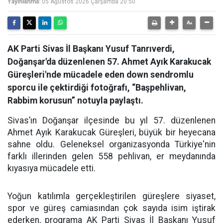
Yayınlanma:
05 Ağustos 2026 Çarşamba 20:50
AK Parti Sivas İl Başkanı Yusuf Tanrıverdi,
Doğanşar'da düzenlenen 57. Ahmet Ayık Karakucak
Güreşleri'nde mücadele eden down sendromlu
sporcu ile çektirdiği fotoğrafı, “Başpehlivan,
Rabbim korusun” notuyla paylaştı.
Sivas’ın Doğanşar ilçesinde bu yıl 57. düzenlenen
Ahmet Ayık Karakucak Güreşleri, büyük bir heyecana
sahne oldu. Geleneksel organizasyonda Türkiye'nin
farklı illerinden gelen 558 pehlivan, er meydanında
kıyasıya mücadele etti.
Yoğun katılımla gerçekleştirilen güreşlere siyaset,
spor ve güreş camiasından çok sayıda isim iştirak
ederken, programa AK Parti Sivas İl Başkanı Yusuf