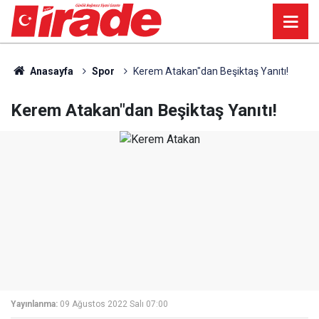
Anasayfa
Spor
Kerem Ata­kan"dan Be­şik­taş Ya­nı­tı!
Kerem Ata­kan"dan Be­şik­taş Ya­nı­tı!
Yayınlanma:
09 Ağustos 2022 Salı 07:00