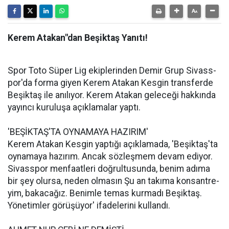
Kerem Ata­kan"dan Be­şik­taş Ya­nı­tı!
Spor Toto Süper Lig ekip­le­rin­den Demir Grup Si­vass­
por'da forma giyen Kerem Ata­kan Kesgin trans­fer­de
Be­şik­taş ile anı­lı­yor. Kerem Ata­kan ge­le­ce­ği hak­kın­da
ya­yın­cı ku­ru­lu­şa açık­la­ma­lar yaptı.
'BEŞİKTAŞ'TA OY­NA­MA­YA HA­ZI­RIM'
Kerem Ata­kan Kes­gin yap­tı­ğı açık­la­ma­da, 'Be­şik­taş'ta
oy­na­ma­ya ha­zı­rım. Ancak söz­leş­mem devam edi­yor.
Si­vass­por men­fa­at­le­ri doğ­rul­tu­sun­da, benim adıma
bir şey olur­sa, neden olmasın Şu an ta­kı­ma kon­sant­re­
yim, ba­ka­ca­ğız. Be­nim­le temas kur­ma­dı Be­şik­taş.
Yönetimler gö­rü­şü­yor' ifa­de­le­ri­ni kul­lan­dı.