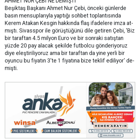
AHMET NUR ÇEBİ NE DEMİŞTİ
Be­şik­taş Baş­ka­nı Ahmet Nur Çebi, ön­ce­ki gün­ler­de
basın men­sup­la­rıy­la yap­tı­ğı soh­bet toplan­tı­sın­da
Kerem Ata­kan Kes­gin hak­kın­da flaş ifa­de­le­re imza at­
mış­tı. Si­vass­por ile görüştü­ğü­nü dile ge­ti­ren Çebi, 'Biz
bir ta­raf­tan 4.5 mil­yon Euro ve bir son­ra­ki sa­tış­tan
yüzde 20 pay ala­cak şe­kil­de fut­bol­cu gön­de­ri­yo­ruz
diye eleş­ti­ri­li­yo­ruz ama bir ta­raf­tan da yine yerli bir
oyun­cu bu fi­ya­tın 3'te 1 fi­ya­tı­na bize tek­lif edi­li­yor' de­
miş­ti.