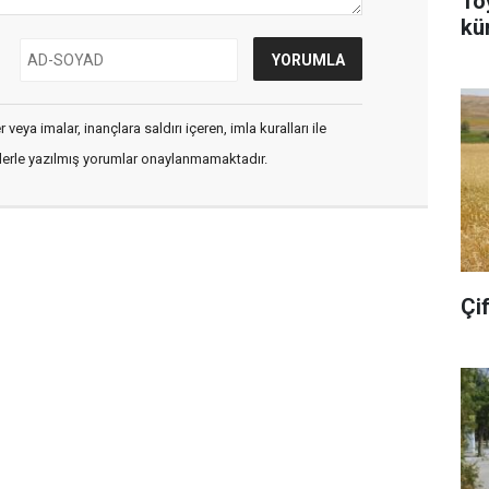
To
kü
veya imalar, inançlara saldırı içeren, imla kuralları ile
flerle yazılmış yorumlar onaylanmamaktadır.
Çi