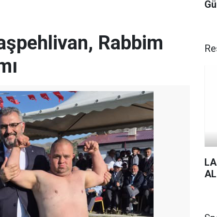
Gü
Başpehlivan, Rabbim
Re
mı
LA
AL