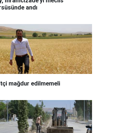
y, İhramcızâde'yi meclis
rsüsünde andı
ftçi mağdur edilmemeli