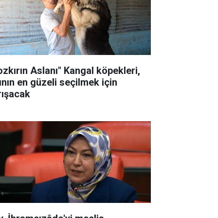
ozkırın Aslanı" Kangal köpekleri,
ının en güzeli seçilmek için
rışacak