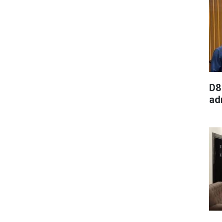
D8
ad