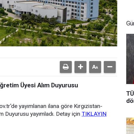
Gü
Öğretim Üyesi Alım Duyurusu
TÜ
dö
ov.tr'de yayımlanan ilana göre Kırgızistan-
m Duyurusu yayımladı. Detay için
TIKLAYIN