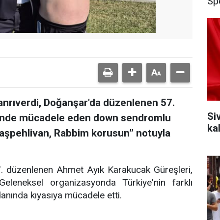
Sp
Tanrıverdi, Doğanşar'da düzenlenen 57.
Si
i'nde mücadele eden down sendromlu
ka
“Başpehlivan, Rabbim korusun” notuyla
57. düzenlenen Ahmet Ayık Karakucak Güreşleri,
leneksel organizasyonda Türkiye'nin farklı
danında kıyasıya mücadele etti.