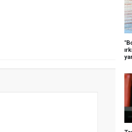
"B
ırk
ya