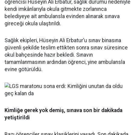
öğrencisi Hüseyin Ali Erbatur, sağlık durumu nedeniyle
kendi imkânlarıyla okula gitmekte zorlanınca
belediyeye ait ambulansla evinden alınarak sınava
gireceği okula ulaştırıldı.
Sağlık ekipleri, Hüseyin Ali Erbatur’u sınav binasına
güvenli şekilde teslim ettikten sonra sınav süresince
okul bahçesinde hazır bekledi. Sınavın
tamamlanmasının ardından öğrenci, yine ambulansla
evine götürüldü.
Kimliğe gerek yok demiş, sınava son bir dakikada
yetiştirildi
Bazı öğrenciler sınav klasiklerini yaşadı. Son dakikada