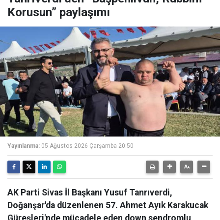
Korusun” paylaşımı
Yayınlanma:
05 Ağustos 2026 Çarşamba 20:50
AK Parti Sivas İl Başkanı Yusuf Tanrıverdi,
Doğanşar'da düzenlenen 57. Ahmet Ayık Karakucak
Güreşleri'nde mücadele eden down sendromlu