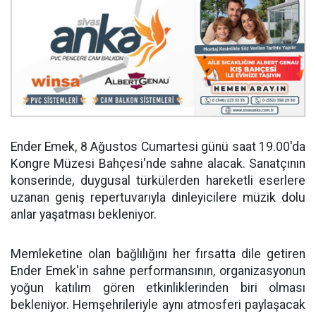
Ender Emek, 8 Ağustos Cumartesi günü saat 19.00'da
Kongre Müzesi Bahçesi'nde sahne alacak. Sanatçının
konserinde, duygusal türkülerden hareketli eserlere
uzanan geniş repertuvarıyla dinleyicilere müzik dolu
anlar yaşatması bekleniyor.
Memleketine olan bağlılığını her fırsatta dile getiren
Ender Emek'in sahne performansının, organizasyonun
yoğun katılım gören etkinliklerinden biri olması
bekleniyor. Hemşehrileriyle aynı atmosferi paylaşacak