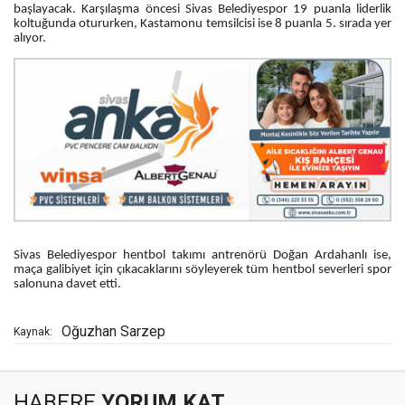
başlayacak. Karşılaşma öncesi Sivas Belediyespor 19 puanla liderlik
koltuğunda otururken, Kastamonu temsilcisi ise 8 puanla 5. sırada yer
alıyor.
Sivas Belediyespor hentbol takımı antrenörü Doğan Ardahanlı ise,
maça galibiyet için çıkacaklarını söyleyerek tüm hentbol severleri spor
salonuna davet etti.
Oğuzhan Sarzep
Kaynak:
HABERE
YORUM KAT