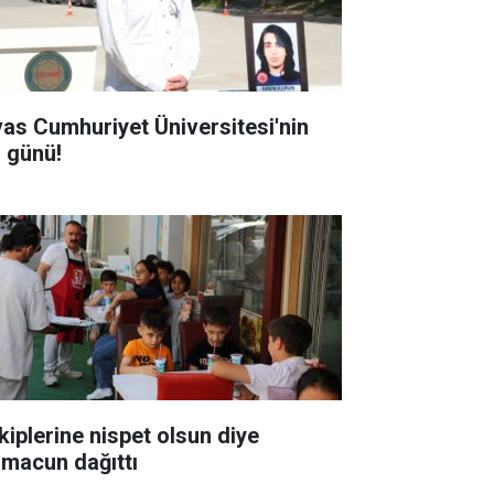
vas Cumhuriyet Üniversitesi'nin
ı günü!
kiplerine nispet olsun diye
hmacun dağıttı