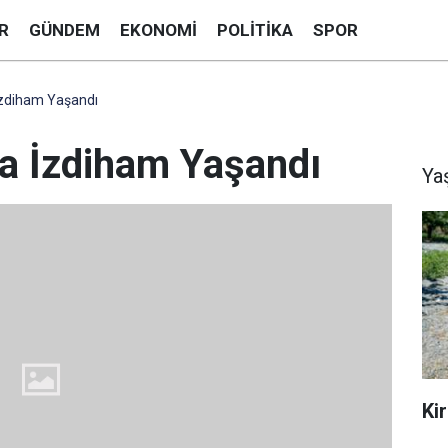
R
GÜNDEM
EKONOMI
POLITIKA
SPOR
İzdiham Yaşandı
a İzdiham Yaşandı
Ya
Ki