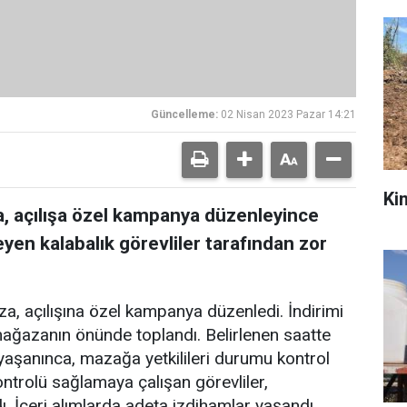
Güncelleme:
02 Nisan 2023 Pazar 14:21
Kim
a, açılışa özel kampanya düzenleyince
eyen kalabalık görevliler tarafından zor
za, açılışına özel kampanya düzenledi. İndirimi
mağazanın önünde toplandı. Belirlenen saatte
 yaşanınca, mazağa yetkilileri durumu kontrol
 kontrolü sağlamaya çalışan görevliler,
ı. İçeri alımlarda adeta izdihamlar yaşandı.