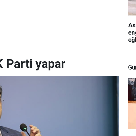
As
en
eğ
 Parti yapar
Gü