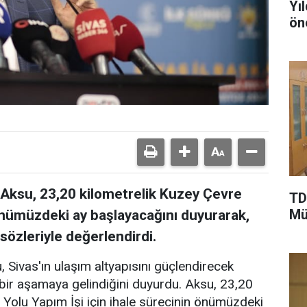
Yı
ön
n Aksu, 23,20 kilometrelik Kuzey Çevre
TD
Mü
 önümüzdeki ay başlayacağını duyurarak,
 sözleriyle değerlendirdi.
, Sivas'ın ulaşım altyapısını güçlendirecek
bir aşamaya gelindiğini duyurdu. Aksu, 23,20
Yolu Yapım İşi için ihale sürecinin önümüzdeki