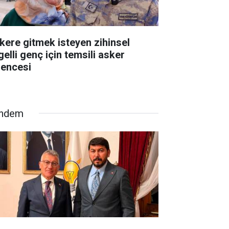
kere gitmek isteyen zihinsel
gelli genç için temsili asker
lencesi
ndem