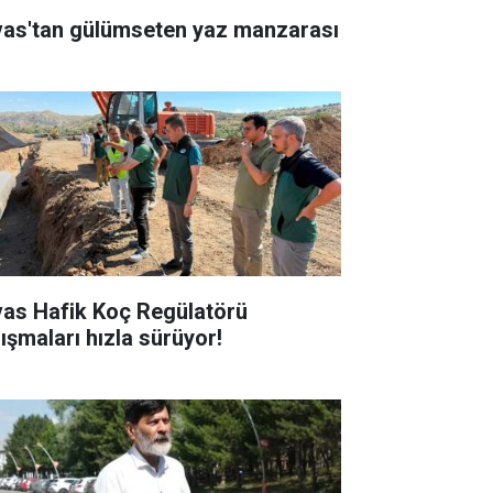
vas'tan gülümseten yaz manzarası
vas Hafik Koç Regülatörü
lışmaları hızla sürüyor!