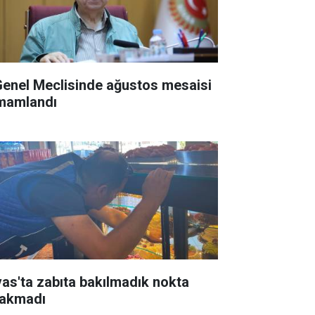
 Genel Meclisinde ağustos mesaisi
mamlandı
vas'ta zabıta bakılmadık nokta
rakmadı