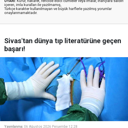
UYARI:
Küfür, hakaret, rencide edici cümleler veya imalar, inançlara saldırı
içeren, imla kuralları ile yazılmamış,
Türkçe karakter kullanılmayan ve büyük harflerle yazılmış yorumlar
onaylanmamaktadır.
Sivas'tan dünya tıp literatürüne geçen
başarı!
Yayınlanma:
06 Ağustos 2026 Perşembe 12:28