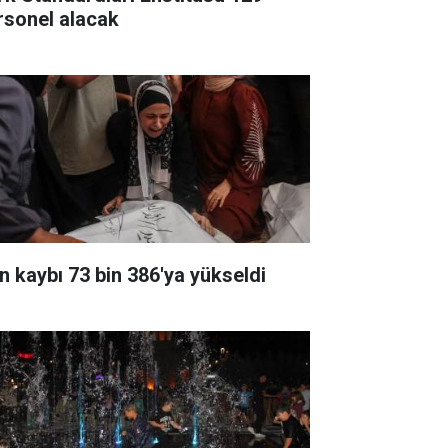
rsonel alacak
n kaybı 73 bin 386'ya yükseldi