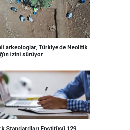
li arkeologlar, Türkiye'de Neolitik
ğ'ın izini sürüyor
rk Standardları Enstitüsü 129