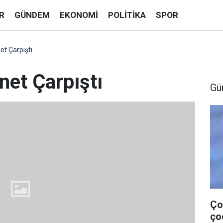
R
GÜNDEM
EKONOMI
POLITIKA
SPOR
t Çarpıştı
et Çarpıştı
Gü
Ço
ço