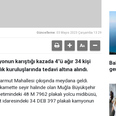
Güncelleme:
03 Mayıs 2023 Çarşamba 13:29
onun karıştığı kazada 4"ü ağır 34 kişi
Ba
ge
ık kuruluşlarında tedavi altına alındı.
rmut Mahallesi çıkışında meydana geldi.
tikamette seyir halinde olan Muğla Büyükşehir
netimindeki 48 M 7962 plakalı yolcu midibüsü,
 idaresindeki 34 DEB 397 plakalı kamyonun