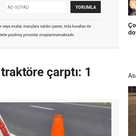
Ço
veya imalar, inançlara saldırı içeren, imla kuralları ile
do
flerle yazılmış yorumlar onaylanmamaktadır.
 traktöre çarptı: 1
As