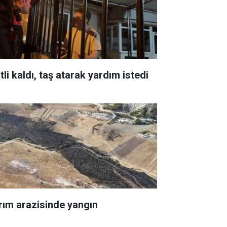
itli kaldı, taş atarak yardım istedi
rım arazisinde yangın