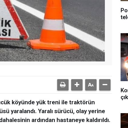
Po
te
Ko
çık
Gücük köyünde yük treni ile traktörün
sü yaralandı. Yaralı sürücü, olay yerine
dahalesinin ardından hastaneye kaldırıldı.