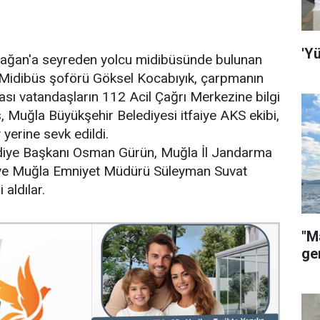
'Y
ağan'a seyreden yolcu midibüsünde bulunan
ı. Midibüs şoförü Göksel Kocabıyık, çarpmanın
nrası vatandaşların 112 Acil Çağrı Merkezine bilgi
 Muğla Büyükşehir Belediyesi itfaiye AKS ekibi,
yerine sevk edildi.
diye Başkanı Osman Gürün, Muğla İl Jandarma
ve Muğla Emniyet Müdürü Süleyman Suvat
 aldılar.
"M
ge