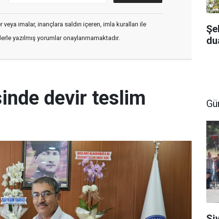
veya imalar, inançlara saldırı içeren, imla kuralları ile
Şe
flerle yazılmış yorumlar onaylanmamaktadır.
dua
inde devir teslim
Gü
Si