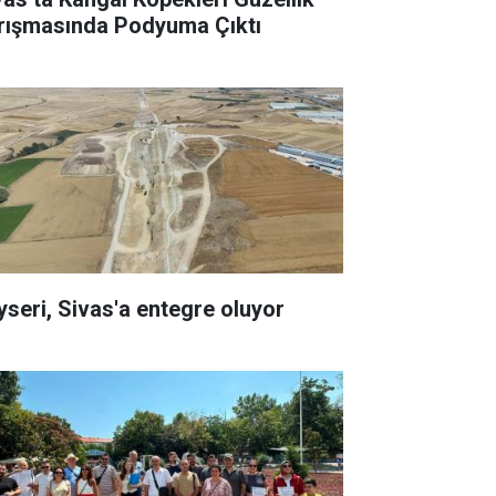
rışmasında Podyuma Çıktı
yseri, Sivas'a entegre oluyor