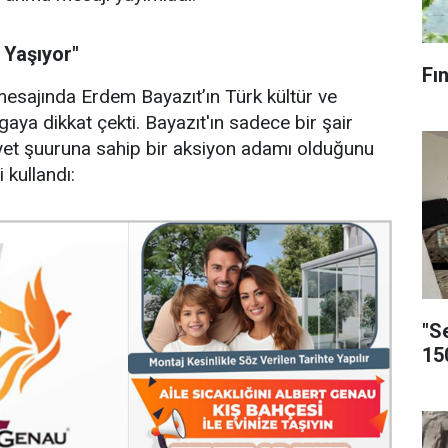
e Yaşıyor"
Fı
 mesajında Erdem Bayazıt’ın Türk kültür ve
ya dikkat çekti. Bayazıt'ın sadece bir şair
yet şuuruna sahip bir aksiyon adamı olduğunu
 kullandı:
"S
15