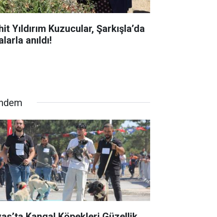
hit Yıldırım Kuzucular, Şarkışla’da
larla anıldı!
ndem
vas’ta Kangal Köpekleri Güzellik