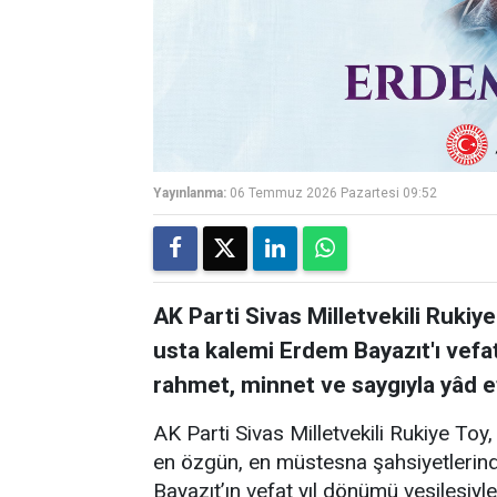
Yayınlanma:
06 Temmuz 2026 Pazartesi 09:52
AK Parti Sivas Milletvekili Rukiye
usta kalemi Erdem Bayazıt'ı vefa
rahmet, minnet ve saygıyla yâd et
AK Parti Sivas Milletvekili Rukiye Toy
en özgün, en müstesna şahsiyetlerinde
Bayazıt’ın vefat yıl dönümü vesilesiy