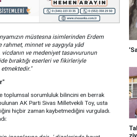
 dünyamızın müstesna isimlerinden Erdem
e rahmet, minnet ve saygıyla yâd
’S
, vicdanın ve medeniyet tasavvurunun
e bıraktığı eserleri ve fikirleriyle
etmektedir."
r"
e toplumsal sorumluluk bilincini en berrak
 bulunan AK Parti Sivas Milletvekili Toy, usta
lliğini hiçbir zaman kaybetmediğini vurguladı.
dı:
Ta
ziy