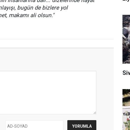
n insanlarına dair...' dizelerinde hayat
ayışı, bugün de bizlere yol
et, makamı ali olsun."
Si