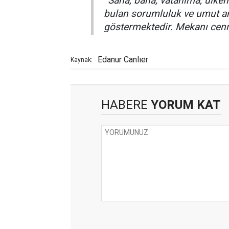
"'Sana, bana, vatanıma, ülkemi
bulan sorumluluk ve umut anl
göstermektedir. Mekanı cenn
Edanur Canlıer
Kaynak:
HABERE
YORUM KAT