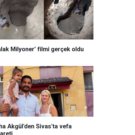
alak Milyoner’ filmi gerçek oldu
ha Akgül'den Sivas'ta vefa
areti