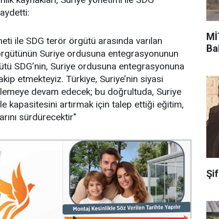
aydetti:
Mİ
ti ile SDG terör örgütü arasında varılan
Ba
r örgütünün Suriye ordusuna entegrasyonunun
ütü SDG’nin, Suriye ordusuna entegrasyonuna
kip etmekteyiz. Türkiye, Suriye’nin siyasi
eklemeye devam edecek; bu doğrultuda, Suriye
 kapasitesini artırmak için talep ettiği eğitim,
arını sürdürecektir"
Şi