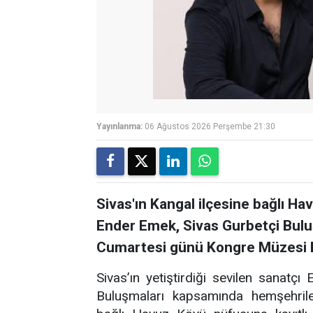
Yayınlanma:
06 Ağustos 2026 Perşembe 21:30
Sivas'ın Kangal ilçesine bağlı Ha
Ender Emek, Sivas Gurbetçi Bul
Cumartesi günü Kongre Müzesi B
Sivas’ın yetiştirdiği sevilen sanatç
Buluşmaları kapsamında hemşehriler