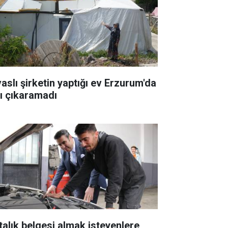
vaslı şirketin yaptığı ev Erzurum'da
şı çıkaramadı
talık belgesi almak isteyenlere