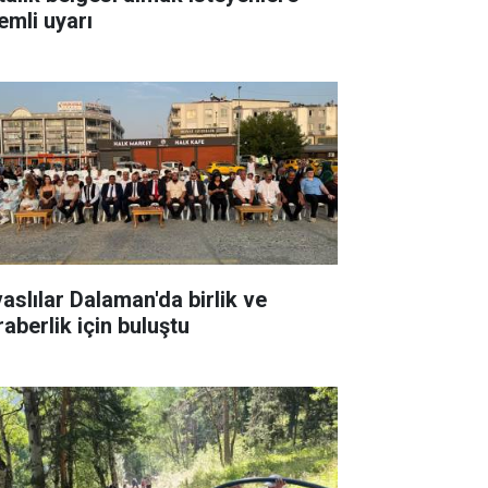
emli uyarı
vaslılar Dalaman'da birlik ve
raberlik için buluştu