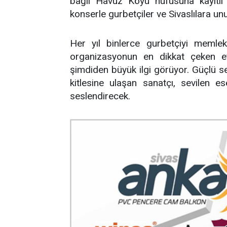
bağlı Havuz Köyü nüfusuna kayıtlı 
konserle gurbetçiler ve Sivaslılara u
Her yıl binlerce gurbetçiyi memlek
organizasyonun en dikkat çeken etk
şimdiden büyük ilgi görüyor. Güçlü se
kitlesine ulaşan sanatçı, sevilen 
seslendirecek.