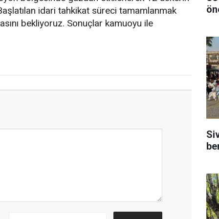
ön
 “Başlatılan idari tahkikat süreci tamamlanmak
ını bekliyoruz. Sonuçlar kamuoyu ile
Si
be