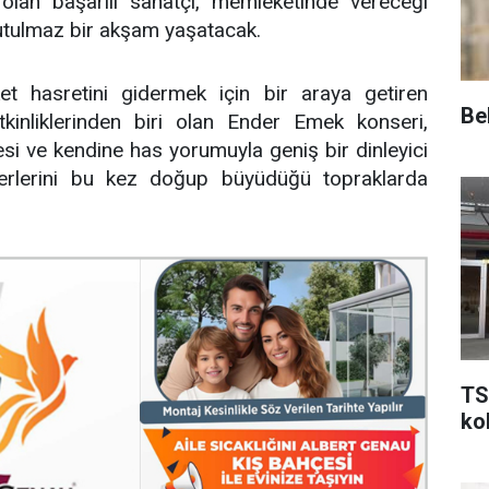
olan başarılı sanatçı, memleketinde vereceği
nutulmaz bir akşam yaşatacak.
et hasretini gidermek için bir araya getiren
Be
inliklerinden biri olan Ender Emek konseri,
si ve kendine has yorumuyla geniş bir dinleyici
eserlerini bu kez doğup büyüdüğü topraklarda
TS
kol