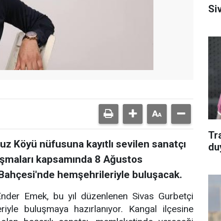
Si
Tr
vuz Köyü nüfusuna kayıtlı sevilen sanatçı
du
uşmaları kapsamında 8 Ağustos
ahçesi'nde hemşehrileriyle buluşacak.
ı Ender Emek, bu yıl düzenlenen Sivas Gurbetçi
iyle buluşmaya hazırlanıyor. Kangal ilçesine