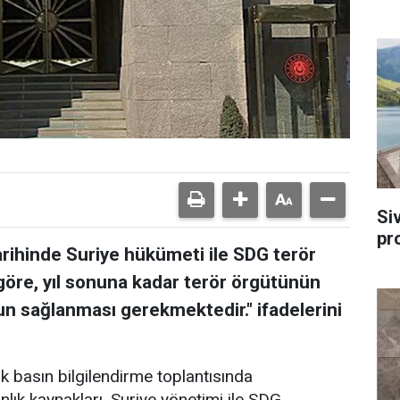
Si
pr
rihinde Suriye hükümeti ile SDG terör
 göre, yıl sonuna kadar terör örgütünün
 sağlanması gerekmektedir." ifadelerini
k basın bilgilendirme toplantısında
anlık kaynakları, Suriye yönetimi ile SDG