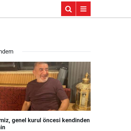
ndem
miz, genel kurul öncesi kendinden
in