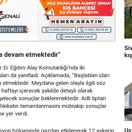
Si
le devam etmektedir"
kı
 Er Eğitim Alay Komutanlığı’nda iki
ları da yanıtladı. Açıklamada, “Başlatılan idari
 etmektedir. Meydana gelen olayla ilgili söz
r haftayı içerecek şekilde detaylı olarak
 gelecek sonuçlar beklenmektedir. Adli tıptan
 tahkikatın tamamlanmasını müteakip sonuçlar
ne yer verdi.
Us
rasyon bölgesinde gazdan etkilenerek 12 askerin