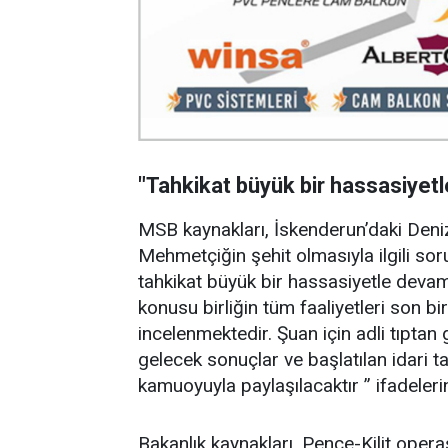
"Tahkikat büyük bir hassasiyet
MSB kaynakları, İskenderun’daki Deniz
Mehmetçiğin şehit olmasıyla ilgili soru
tahkikat büyük bir hassasiyetle devam
konusu birliğin tüm faaliyetleri son bi
incelenmektedir. Şuan için adli tıptan
gelecek sonuçlar ve başlatılan idari
kamuoyuyla paylaşılacaktır ” ifadeleri
Bakanlık kaynakları, Pençe-Kilit ope