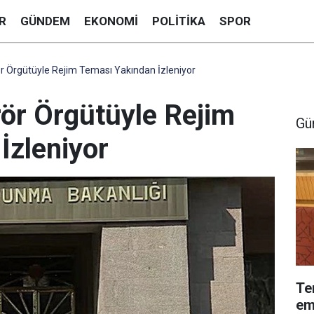
R
GÜNDEM
EKONOMI
POLITIKA
SPOR
ör Örgütüyle Rejim Teması Yakından İzleniyor
rör Örgütüyle Rejim
Gü
İzleniyor
Te
em