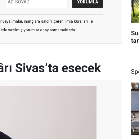
veya imalar, inançlara saldırı içeren, imla kuralları ile
flerle yazılmış yorumlar onaylanmamaktadır.
Su
ta
rı Sivas’ta esecek
Sp