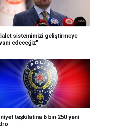
dalet sistemimizi geliştirmeye
vam edeceğiz"
niyet teşkilatına 6 bin 250 yeni
dro