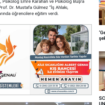
k”, Psikolog Emre Karahan ve Psikolog Büşra
rof. Dr. Mustafa Gülmez “İş Ahlakı,
ında öğrencilere eğitim verdi.
‘G
şek
SC
UN