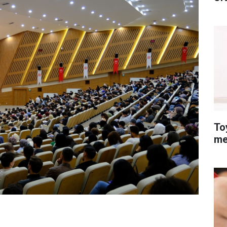
To
me