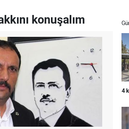
akkını konuşalım
Gü
4 