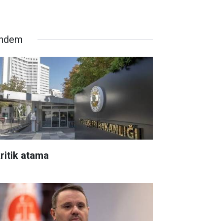
ndem
kritik atama