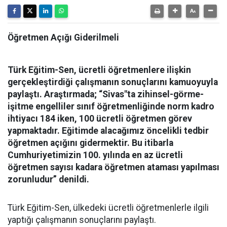
Öğretmen Açığı Giderilmeli
Türk Eğitim-Sen, ücretli öğretmenlere ilişkin
gerçekleştirdiği çalışmanın sonuçlarını kamuoyuyla
paylaştı. Araştırmada; “Sivas"ta zihinsel-görme-
işitme engelliler sınıf öğretmenliğinde norm kadro
ihtiyacı 184 iken, 100 ücretli öğretmen görev
yapmaktadır. Eğitimde alacağımız öncelikli tedbir
öğretmen açığını gidermektir. Bu itibarla
Cumhuriyetimizin 100. yılında en az ücretli
öğretmen sayısı kadara öğretmen ataması yapılması
zorunludur” denildi.
Türk Eğitim-Sen, ülkedeki ücretli öğretmenlerle ilgili
yaptığı çalışmanın sonuçlarını paylaştı.