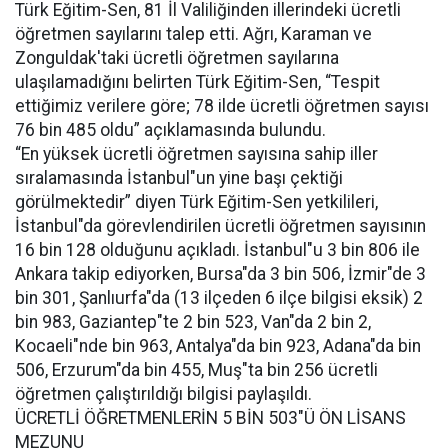
Türk Eğitim-Sen, 81 İl Valiliğinden illerindeki ücretli
öğretmen sayılarını talep etti. Ağrı, Karaman ve
Zonguldak'taki ücretli öğretmen sayılarına
ulaşılamadığını belirten Türk Eğitim-Sen, “Tespit
ettiğimiz verilere göre; 78 ilde ücretli öğretmen sayısı
76 bin 485 oldu” açıklamasında bulundu.
“En yüksek ücretli öğretmen sayısına sahip iller
sıralamasında İstanbul"un yine başı çektiği
görülmektedir” diyen Türk Eğitim-Sen yetkilileri,
İstanbul"da görevlendirilen ücretli öğretmen sayısının
16 bin 128 olduğunu açıkladı. İstanbul"u 3 bin 806 ile
Ankara takip ediyorken, Bursa"da 3 bin 506, İzmir"de 3
bin 301, Şanlıurfa"da (13 ilçeden 6 ilçe bilgisi eksik) 2
bin 983, Gaziantep"te 2 bin 523, Van"da 2 bin 2,
Kocaeli"nde bin 963, Antalya"da bin 923, Adana"da bin
506, Erzurum"da bin 455, Muş"ta bin 256 ücretli
öğretmen çalıştırıldığı bilgisi paylaşıldı.
ÜCRETLİ ÖĞRETMENLERİN 5 BİN 503"Ü ÖN LİSANS
MEZUNU