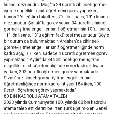
lisans mezunudur. Muş"ta 28 ücretli zihinsel-görme-
işitme engelliler sınıf öğretmeni görev yaparken,
bunun 2"si eğitim fakültesi, 7"si ön lisans, 19"u lisans
mezunudur. Şırnak"ta görev yapan 34 ücretli zihinsel-
görme-işitme engelliler sınıf öğretmeninin 10"u lisans,
11"i ön lisans, 13"ü eğitim fakültesi mezunudur. Şöyle
bir durum da bulunmaktadır. Ardahan"da zihinsel-
görme-işitme engelliler sınıf öğretmenliğinde norm
kadro açığı 17 iken, sadece 4 ücretli öğretmen görev
yapmaktadır. Aydın"da 344 zihinsel-görme-işitme
engelliler sınıf öğretmenliğinde norm kadro ihtiyacı
varken, 203 ücretli öğretmen görev yapmaktadır.
Sivas"ta zihinsel-görme-işitme engelliler sınıf
öğretmenliğinde norm kadro ihtiyacı 184 iken, 100
ücretli öğretmen görev yapmaktadır.”
80 BİN KADROLU ATAMA TALEBİ
2023 yılında Cumhuriyetin 100. yılında 80 bin kadrolu
atama talep ettiklerini belirten Türk Eğitim-Sen Genel