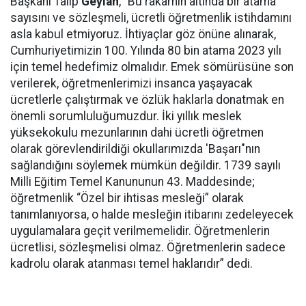
Başkanı Talip
Geylan
, “Bu rakamın altında bir atama
sayısını ve sözleşmeli, ücretli öğretmenlik istihdamını
asla kabul etmiyoruz. İhtiyaçlar göz önüne alınarak,
Cumhuriyetimizin 100. Yılında 80 bin atama 2023 yılı
için temel hedefimiz olmalıdır. Emek sömürüsüne son
verilerek, öğretmenlerimizi insanca yaşayacak
ücretlerle çalıştırmak ve özlük haklarla donatmak en
önemli sorumluluğumuzdur. İki yıllık meslek
yüksekokulu mezunlarının dahi ücretli öğretmen
olarak görevlendirildiği okullarımızda 'Başarı"nın
sağlandığını söylemek mümkün değildir. 1739 sayılı
Milli Eğitim Temel Kanununun 43. Maddesinde;
öğretmenlik “Özel bir ihtisas mesleği” olarak
tanımlanıyorsa, o halde mesleğin itibarını zedeleyecek
uygulamalara geçit verilmemelidir. Öğretmenlerin
ücretlisi, sözleşmelisi olmaz. Öğretmenlerin sadece
kadrolu olarak atanması temel haklarıdır” dedi.