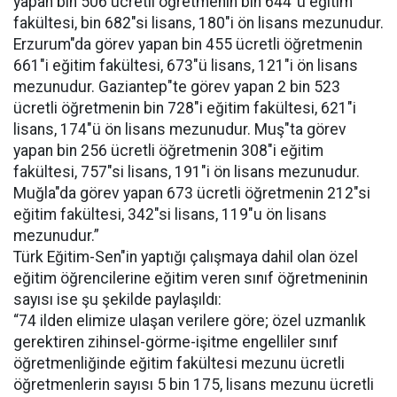
yapan bin 506 ücretli öğretmenin bin 644"ü eğitim
fakültesi, bin 682"si lisans, 180"i ön lisans mezunudur.
Erzurum"da görev yapan bin 455 ücretli öğretmenin
661"i eğitim fakültesi, 673"ü lisans, 121"i ön lisans
mezunudur. Gaziantep"te görev yapan 2 bin 523
ücretli öğretmenin bin 728"i eğitim fakültesi, 621"i
lisans, 174"ü ön lisans mezunudur. Muş"ta görev
yapan bin 256 ücretli öğretmenin 308"i eğitim
fakültesi, 757"si lisans, 191"i ön lisans mezunudur.
Muğla"da görev yapan 673 ücretli öğretmenin 212"si
eğitim fakültesi, 342"si lisans, 119"u ön lisans
mezunudur.”
Türk Eğitim-Sen"in yaptığı çalışmaya dahil olan özel
eğitim öğrencilerine eğitim veren sınıf öğretmeninin
sayısı ise şu şekilde paylaşıldı:
“74 ilden elimize ulaşan verilere göre; özel uzmanlık
gerektiren zihinsel-görme-işitme engelliler sınıf
öğretmenliğinde eğitim fakültesi mezunu ücretli
öğretmenlerin sayısı 5 bin 175, lisans mezunu ücretli