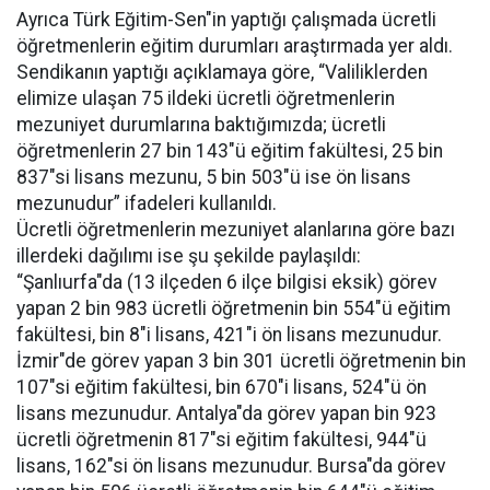
Ayrıca Türk Eğitim-Sen"in yaptığı çalışmada ücretli
öğretmenlerin eğitim durumları araştırmada yer aldı.
Sendikanın yaptığı açıklamaya göre, “Valiliklerden
elimize ulaşan 75 ildeki ücretli öğretmenlerin
mezuniyet durumlarına baktığımızda; ücretli
öğretmenlerin 27 bin 143"ü eğitim fakültesi, 25 bin
837"si lisans mezunu, 5 bin 503"ü ise ön lisans
mezunudur” ifadeleri kullanıldı.
Ücretli öğretmenlerin mezuniyet alanlarına göre bazı
illerdeki dağılımı ise şu şekilde paylaşıldı:
“Şanlıurfa"da (13 ilçeden 6 ilçe bilgisi eksik) görev
yapan 2 bin 983 ücretli öğretmenin bin 554"ü eğitim
fakültesi, bin 8"i lisans, 421"i ön lisans mezunudur.
İzmir"de görev yapan 3 bin 301 ücretli öğretmenin bin
107"si eğitim fakültesi, bin 670"i lisans, 524"ü ön
lisans mezunudur. Antalya"da görev yapan bin 923
ücretli öğretmenin 817"si eğitim fakültesi, 944"ü
lisans, 162"si ön lisans mezunudur. Bursa"da görev