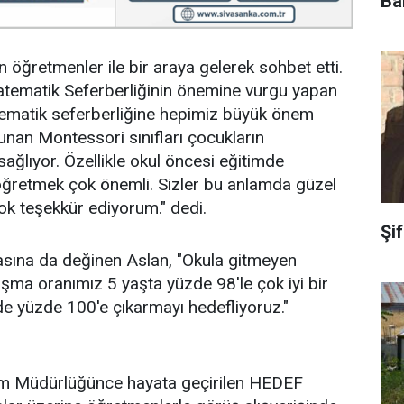
Ba
öğretmenler ile bir araya gelerek sohbet etti.
Matematik Seferberliğinin önemine vurgu yapan
tematik seferberliğine hepimiz büyük önem
nan Montessori sınıfları çocukların
sağlıyor. Özellikle okul öncesi eğitimde
öğretmek çok önemli. Sizler bu anlamda güzel
Çok teşekkür ediyorum." dedi.
Şi
asına da değinen Aslan, "Okula gitmeyen
şma oranımız 5 yaşta yüzde 98'le çok iyi bir
ede yüzde 100'e çıkarmayı hedefliyoruz."
ğitim Müdürlüğünce hayata geçirilen HEDEF