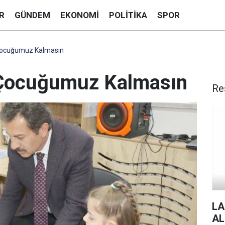
R
GÜNDEM
EKONOMI
POLITIKA
SPOR
Çocuğumuz Kalmasın
 Çocuğumuz Kalmasın
Re
LA
AL