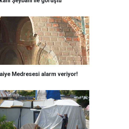
kanı Şeybani ile görüştü
faiye Medresesi alarm veriyor!