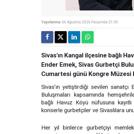
Yayınlanma:
06 Ağustos 2026 Perşembe 21:30
Sivas'ın Kangal ilçesine bağlı Ha
Ender Emek, Sivas Gurbetçi Bul
Cumartesi günü Kongre Müzesi B
Sivas’ın yetiştirdiği sevilen sanatç
Buluşmaları kapsamında hemşehriler
bağlı Havuz Köyü nüfusuna kayıtlı 
konserle gurbetçiler ve Sivaslılara u
Her yıl binlerce gurbetçiyi memlek