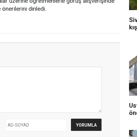
lar üzerine öğretmenlerle görüş alışverişinde
nerilerini dinledi.
Si
kı
Us
ön