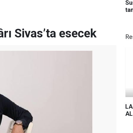
Su
ta
rı Sivas’ta esecek
Re
LA
AL