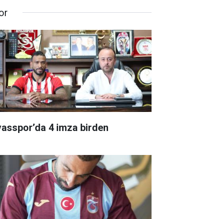
or
vasspor’da 4 imza birden