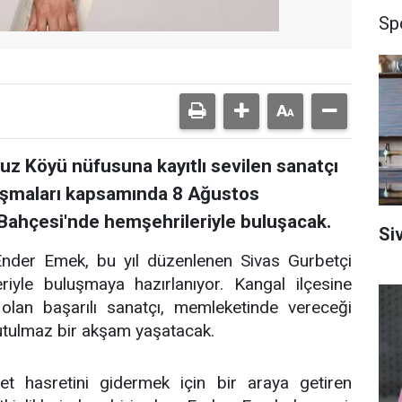
Sp
vuz Köyü nüfusuna kayıtlı sevilen sanatçı
uşmaları kapsamında 8 Ağustos
ahçesi'nde hemşehrileriyle buluşacak.
Si
ı Ender Emek, bu yıl düzenlenen Sivas Gurbetçi
iyle buluşmaya hazırlanıyor. Kangal ilçesine
olan başarılı sanatçı, memleketinde vereceği
nutulmaz bir akşam yaşatacak.
et hasretini gidermek için bir araya getiren