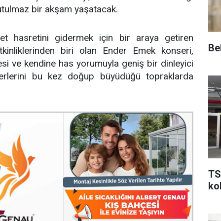
nutulmaz bir akşam yaşatacak.
et hasretini gidermek için bir araya getiren
Be
inliklerinden biri olan Ender Emek konseri,
si ve kendine has yorumuyla geniş bir dinleyici
eserlerini bu kez doğup büyüdüğü topraklarda
TS
kol