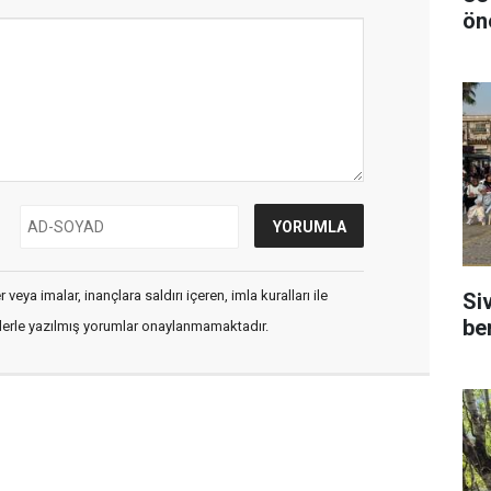
ön
veya imalar, inançlara saldırı içeren, imla kuralları ile
Si
be
flerle yazılmış yorumlar onaylanmamaktadır.