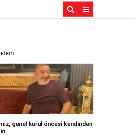
ndem
miz, genel kurul öncesi kendinden
in