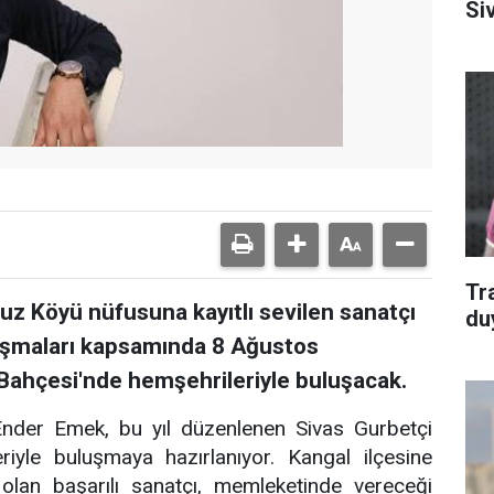
Si
Tr
vuz Köyü nüfusuna kayıtlı sevilen sanatçı
du
uşmaları kapsamında 8 Ağustos
ahçesi'nde hemşehrileriyle buluşacak.
ı Ender Emek, bu yıl düzenlenen Sivas Gurbetçi
iyle buluşmaya hazırlanıyor. Kangal ilçesine
olan başarılı sanatçı, memleketinde vereceği