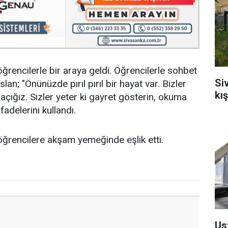
rencilerle bir araya geldi. Öğrencilerle sohbet
Si
an; "Önünüzde pırıl pırıl bir hayat var. Bizler
kı
e açığız. Sizler yeter ki gayret gösterin, okuma
fadelerini kullandı.
ğrencilere akşam yemeğinde eşlik etti.
Us