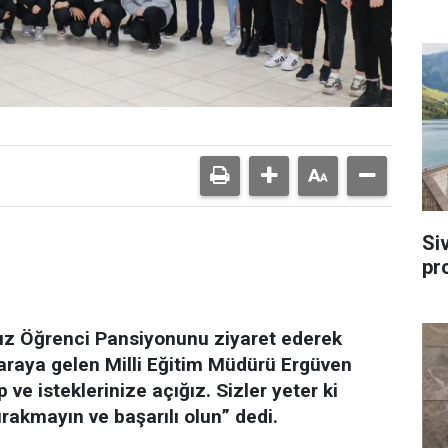
Si
pr
Kız Öğrenci Pansiyonunu ziyaret ederek
araya gelen Milli Eğitim Müdürü Ergüven
p ve isteklerinize açığız. Sizler yeter ki
ırakmayın ve başarılı olun” dedi.