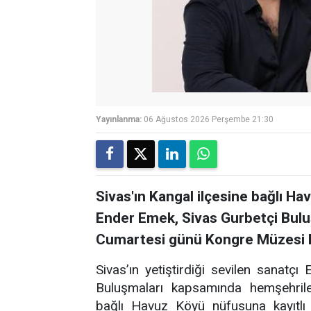
Yayınlanma:
06 Ağustos 2026 Perşembe 21:30
Sivas'ın Kangal ilçesine bağlı Ha
Ender Emek, Sivas Gurbetçi Bul
Cumartesi günü Kongre Müzesi B
Sivas’ın yetiştirdiği sevilen sanatç
Buluşmaları kapsamında hemşehriler
bağlı Havuz Köyü nüfusuna kayıtlı 