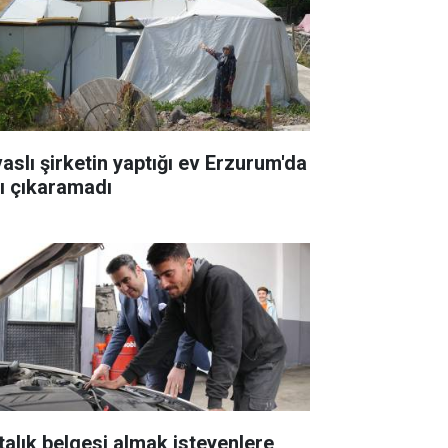
vaslı şirketin yaptığı ev Erzurum'da
şı çıkaramadı
talık belgesi almak isteyenlere