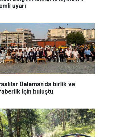
emli uyarı
vaslılar Dalaman'da birlik ve
raberlik için buluştu