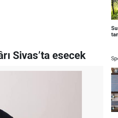
Su
ta
rı Sivas’ta esecek
Sp