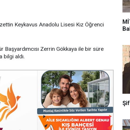
Mİ
zzettin Keykavus Anadolu Lisesi Kız Öğrenci
Ba
 Başyardımcısı Zerrin Gökkaya ile bir süre
bilgi aldı.
Şi