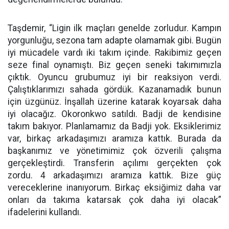
Taşdemir, “Ligin ilk maçları genelde zorludur. Kampın
yorgunluğu, sezona tam adapte olamamak gibi. Bugün
iyi mücadele vardı iki takım içinde. Rakibimiz geçen
seze final oynamıştı. Biz geçen seneki takımımızla
çıktık. Oyuncu grubumuz iyi bir reaksiyon verdi.
Çalıştıklarımızı sahada gördük. Kazanamadık bunun
için üzgünüz. İnşallah üzerine katarak koyarsak daha
iyi olacağız. Okoronkwo satıldı. Badji de kendisine
takım bakıyor. Planlamamız da Badji yok. Eksiklerimiz
var, birkaç arkadaşımızı aramıza kattık. Burada da
başkanımız ve yönetimimiz çok özverili çalışma
gerçekleştirdi. Transferin açılımı gerçekten çok
zordu. 4 arkadaşımızı aramıza kattık. Bize güç
vereceklerine inanıyorum. Birkaç eksiğimiz daha var
onları da takıma katarsak çok daha iyi olacak”
ifadelerini kullandı.