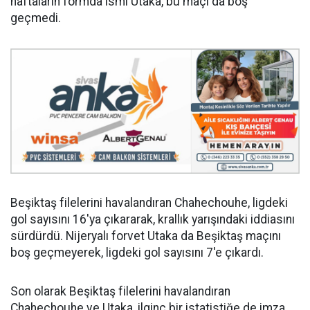
haftaların formda ismi Utaka, bu maçı da boş
geçmedi.
Beşiktaş filelerini havalandıran Chahechouhe, ligdeki
gol sayısını 16'ya çıkararak, krallık yarışındaki iddiasını
sürdürdü. Nijeryalı forvet Utaka da Beşiktaş maçını
boş geçmeyerek, ligdeki gol sayısını 7'e çıkardı.
Son olarak Beşiktaş filelerini havalandıran
Chahechouhe ve Utaka, ilginç bir istatistiğe de imza