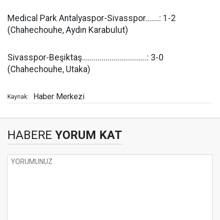
Medical Park Antalyaspor-Sivasspor.......: 1-2
(Chahechouhe, Aydın Karabulut)
Sivasspor-Beşiktaş.................................: 3-0
(Chahechouhe, Utaka)
Haber Merkezi
Kaynak:
HABERE
YORUM KAT