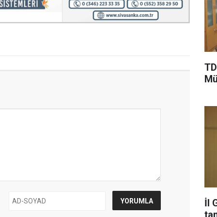
TD
Mü
İl
ta