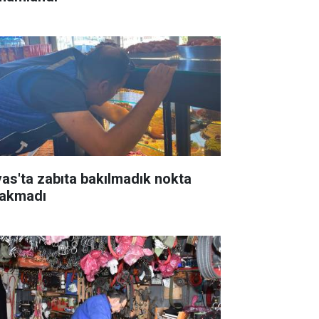
vas'ta zabıta bakılmadık nokta
rakmadı