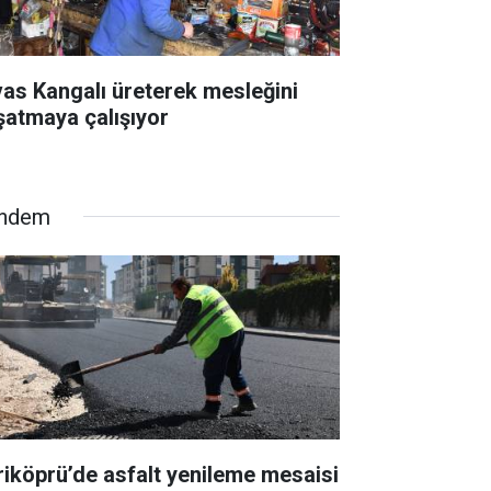
vas Kangalı üreterek mesleğini
şatmaya çalışıyor
ndem
riköprü’de asfalt yenileme mesaisi