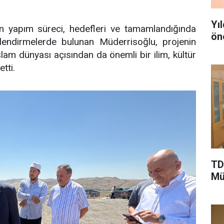
Yı
nin yapım süreci, hedefleri ve tamamlandığında
ön
endirmelerde bulunan Müderrisoğlu, projenin
İslam dünyası açısından da önemli bir ilim, kültür
tti.
TD
Mü