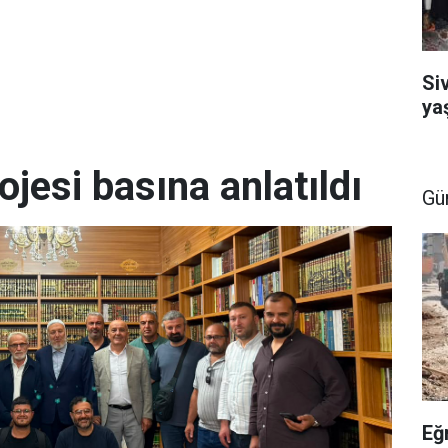
Si
ya
ojesi basına anlatıldı
Gü
Eğ