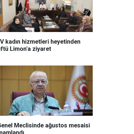
V kadın hizmetleri heyetinden
ftü Limon'a ziyaret
 Genel Meclisinde ağustos mesaisi
mamlandı