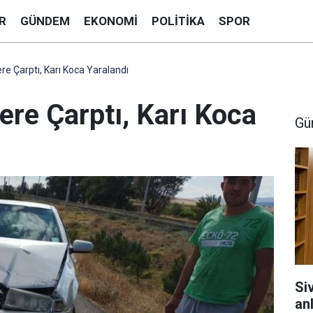
R
GÜNDEM
EKONOMI
POLITIKA
SPOR
re Çarptı, Karı Koca Yaralandı
ere Çarptı, Karı Koca
Gü
Si
anl