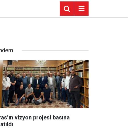
ndem
vas’ın vizyon projesi basına
atıldı