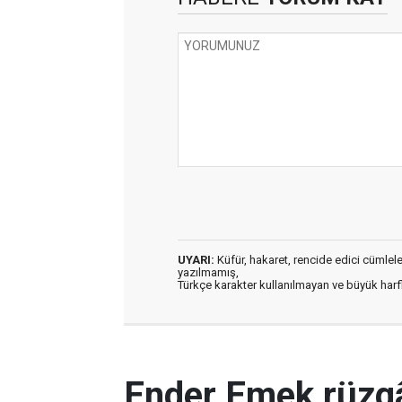
UYARI:
Küfür, hakaret, rencide edici cümleler 
yazılmamış,
Türkçe karakter kullanılmayan ve büyük har
Ender Emek rüzgâ