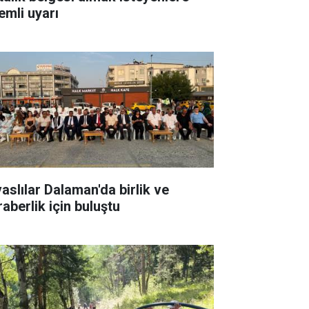
emli uyarı
vaslılar Dalaman'da birlik ve
raberlik için buluştu