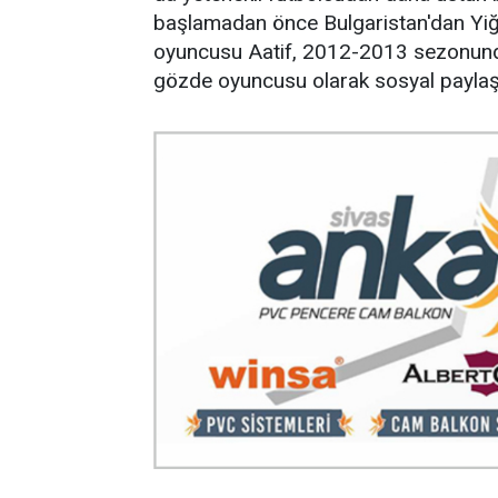
başlamadan önce Bulgaristan'dan Yiğid
oyuncusu Aatif, 2012-2013 sezonund
gözde oyuncusu olarak sosyal paylaşı