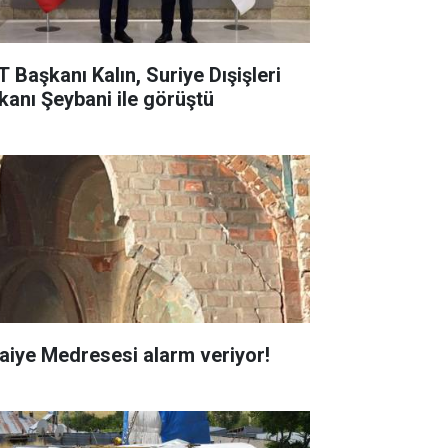
T Başkanı Kalın, Suriye Dışişleri
kanı Şeybani ile görüştü
faiye Medresesi alarm veriyor!