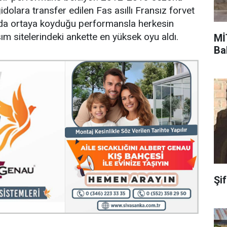
olara transfer edilen Fas asıllı Fransız forvet
a ortaya koyduğu performansla herkesin
m sitelerindeki ankette en yüksek oyu aldı.
Mİ
Ba
Şi