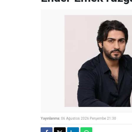
Yayınlanma:
06 Ağustos 2026 Perşembe 21:30