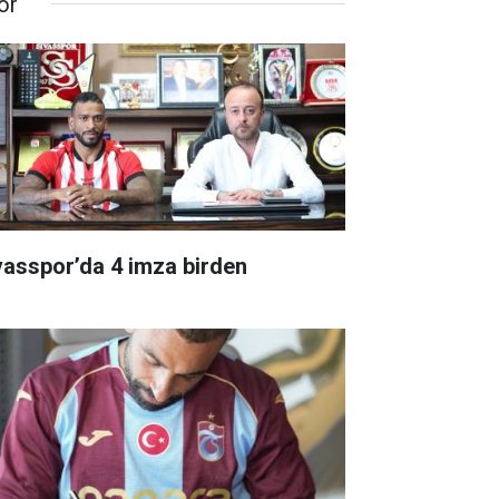
or
vasspor’da 4 imza birden