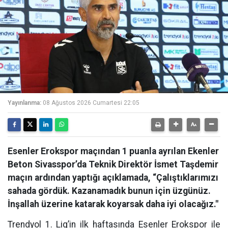
Yayınlanma:
08 Ağustos 2026 Cumartesi 22:05
Esenler Erokspor maçından 1 puanla ayrılan Ekenler
Beton Sivasspor’da Teknik Direktör İsmet Taşdemir
maçın ardından yaptığı açıklamada, “Çalıştıklarımızı
sahada gördük. Kazanamadık bunun için üzgünüz.
İnşallah üzerine katarak koyarsak daha iyi olacağız."
Trendyol 1. Lig’in ilk haftasında Esenler Erokspor ile