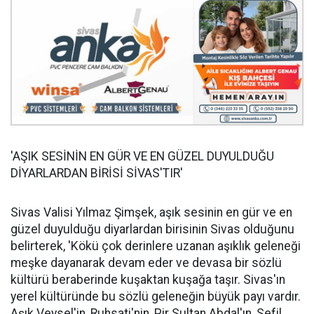
'AŞIK SESİNİN EN GÜR VE EN GÜZEL DUYULDUĞU
DİYARLARDAN BİRİSİ SİVAS'TIR'
Sivas Valisi Yılmaz Şimşek, aşık sesinin en gür ve en
güzel duyulduğu diyarlardan birisinin Sivas olduğunu
belirterek, 'Kökü çok derinlere uzanan aşıklık geleneği
meşke dayanarak devam eder ve devasa bir sözlü
kültürü beraberinde kuşaktan kuşağa taşır. Sivas'ın
yerel kültüründe bu sözlü geleneğin büyük payı vardır.
Aşık Veysel'in, Ruhsati'nin, Pir Sultan Abdal'ın, Sefil