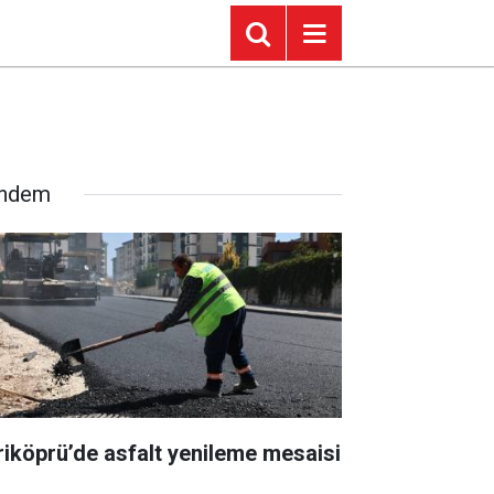
ndem
riköprü’de asfalt yenileme mesaisi