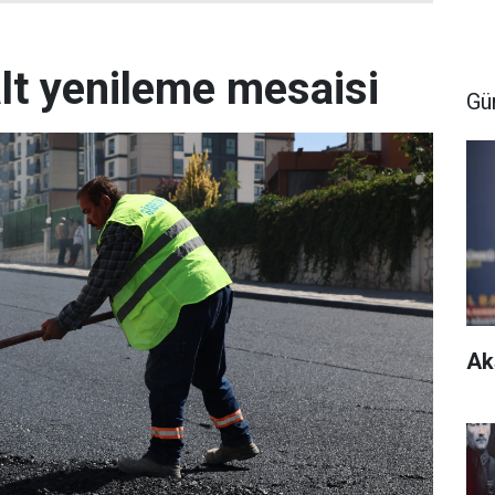
lt yenileme mesaisi
Gü
Ak