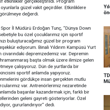
 etkinlikler gerçekleştirildi. Program
Yı
yunlarla güzel vakit geçirdiler. Etkinliklere
ön
e görülmeye değerdi.
 Spor İl Müdürü Erdoğan Tunç, “Dünya Down
betiyle bu özel çocuklarımız için sportif
ımızı buluşturacağımız güzel bir program
eşekkür ediyorum. Binali Yıldırım Kampüsü Yurt
bin civarındaki depremzedemiz var. Depremin
Kahramanmaraş başta olmak üzere ilimize gelen
etmeye çalışıyoruz. Dün de yurtlarda bir
ikincisini sportif anlamda yapıyoruz.
TD
enmelerini gördükçe insan gerçekten mutlu
Mü
rcularımız var. Antrenörlerimiz nezaretinde
anlamda başarılar kazandırmak için, farklı bir
lerinden geleni gayreti gösteriyorlar. Özel
diyor, gururlandırıyor” dedi.