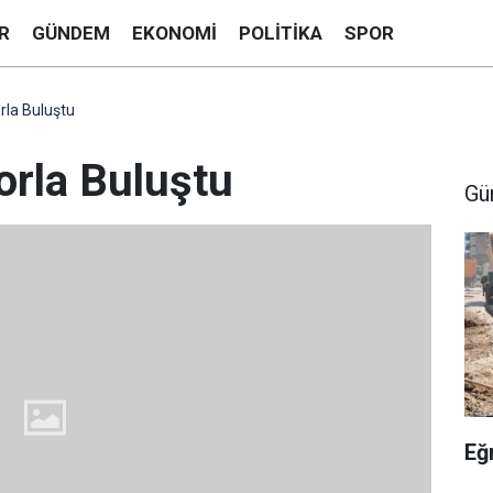
R
GÜNDEM
EKONOMI
POLITIKA
SPOR
rla Buluştu
orla Buluştu
Gü
Eğ