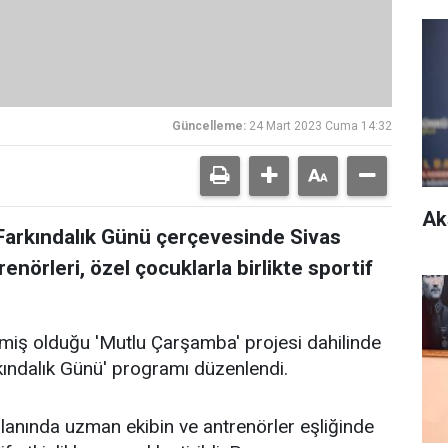
Güncelleme:
24 Mart 2023 Cuma 14:32
Ak
rkındalık Günü çerçevesinde Sivas
nörleri, özel çocuklarla birlikte sportif
emiş olduğu 'Mutlu Çarşamba' projesi dahilinde
ndalık Günü' programı düzenlendi.
nında uzman ekibin ve antrenörler eşliğinde