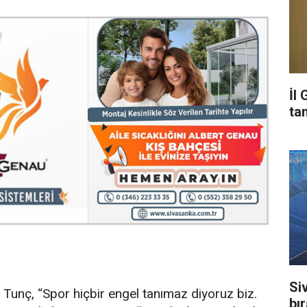
İl
ta
Si
Tunç, “Spor hiçbir engel tanımaz diyoruz biz.
bı