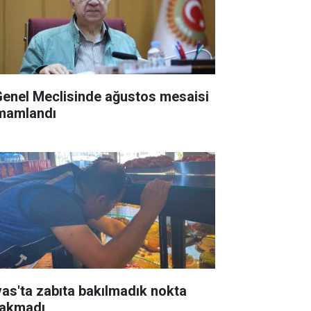
 Genel Meclisinde ağustos mesaisi
mamlandı
vas'ta zabıta bakılmadık nokta
rakmadı