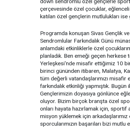
down sendromlu özel gençlerle sportif
çerçevesinde özel çocuklar, eğlenceli o
katılan özel gençlerin mutlulukları is
Programda konuşan Sivas Gençlik ve
Sendromlular Farkındalık Günü münase
anlamdaki etkinliklerle özel çocuklar
planladık. Ben emeği geçen herkese t
Yerleşkesi'nde misafir ettiğimiz 10 
birinci gününden itibaren, Malatya, 
tüm değerli vatandaşlarımızı misafir 
farkındalık etkinliği yapmıştık. Bugün 
Gençlerimizin doyasıya gönlünce eğl
oluyor. Bizim birçok branşta özel spo
onları hayata hazırlamak için, sportif 
misyon yüklemek için arkadaşlarımız el
sporcularımızın başarıları bizi mutlu e