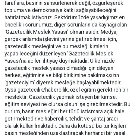
taraflara, basının sansürlenerek değil, özgürleşerek
topluma ve demokrasiye katkı sağlayabileceğini
hatırlatmak istiyoruz. Sektörümüzde yaşadığımız en
öncelikli sorunumuz, diğer sorunların da kaynağı olan
'Gazetecilik Meslek Yasası' olmamasıdır. Medya,
gerçek anlamda işlevini yerine getirebilmesi için,
gazetecilik mesleğini ve bu mesleği kimlerin
yapabileceğini düzenleyen 'Gazetecilik Meslek
Yasası'na acilen ihtiyaç duymaktadır. Ülkemizde
gazetecilik meslek yasası olmadığı için dileyen
herkes, eğitimine ve bilgi birikimine bakılmaksızın
'gazeteciyim' diyerek mesleğe başlayabilmektedir.
Oysa gazetecilik/habercilik, özel eğitim gerektiren bir
meslektir. Gazetecilik yapmak isteyen bir kimse,
eğitim seviyesi ne olursa olsun işe girebilmektedir. Bu
durum, basın mesleğini her türlü istismara açık hale
getirmektedir ve habercilik, tehdit ve şantaj aracı
olarak kullanılmaktadır. Daha da kötüsü bu tür kişileri
basın mesleğinden uzaklaştıracak herhangi bir yasal