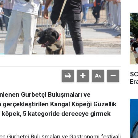
SC
Er
enlenen Gurbetçi Buluşmaları ve
 gerçekleştirilen Kangal Köpeği Güzellik
3 köpek, 5 kategoride dereceye girmek
en Gurbetçi Buluşmaları ve Gastronomi festivali