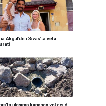
ha Akgül'den Sivas'ta vefa
areti
vas'ta ulaşıma kapanan yol açıldı