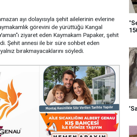
zan ayı dolayısıyla şehit ailelerinin evlerine
"S
aymakamlık görevini de yürüttüğü Kangal
15
t Yaman"ı ziyaret eden Kaymakam Papaker, şehit
nledi. Şehit annesi ile bir süre sohbet eden
 yalnız bırakmayacaklarını söyledi.
’S