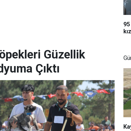
95
kı
öpekleri Güzellik
Gü
dyuma Çıktı
Ka