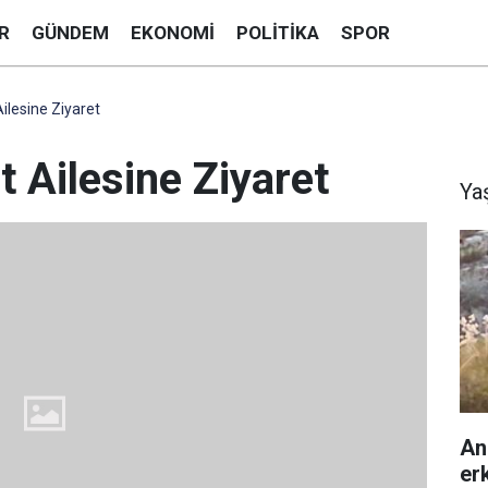
R
GÜNDEM
EKONOMI
POLITIKA
SPOR
ilesine Ziyaret
 Ailesine Ziyaret
Ya
An
er