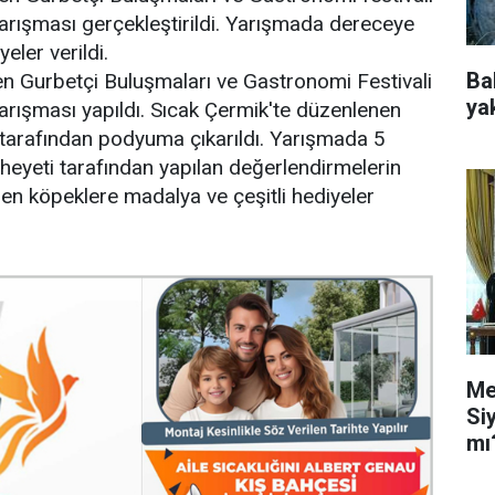
rışması gerçekleştirildi. Yarışmada dereceye
eler verildi.
Ba
en Gurbetçi Buluşmaları ve Gastronomi Festivali
ya
rışması yapıldı. Sıcak Çermik'te düzenlenen
 tarafından podyuma çıkarıldı. Yarışmada 5
heyeti tarafından yapılan değerlendirmelerin
en köpeklere madalya ve çeşitli hediyeler
Me
Si
mı