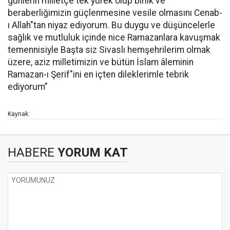
günlerin milletçe tek yürek olup birlik ve
beraberliğimizin güçlenmesine vesile olmasını Cenab-
ı Allah"tan niyaz ediyorum. Bu duygu ve düşüncelerle
sağlık ve mutluluk içinde nice Ramazanlara kavuşmak
temennisiyle Başta siz Sivaslı hemşehrilerim olmak
üzere, aziz milletimizin ve bütün İslam âleminin
Ramazan-ı Şerif"ini en içten dileklerimle tebrik
ediyorum”
Kaynak:
HABERE
YORUM KAT