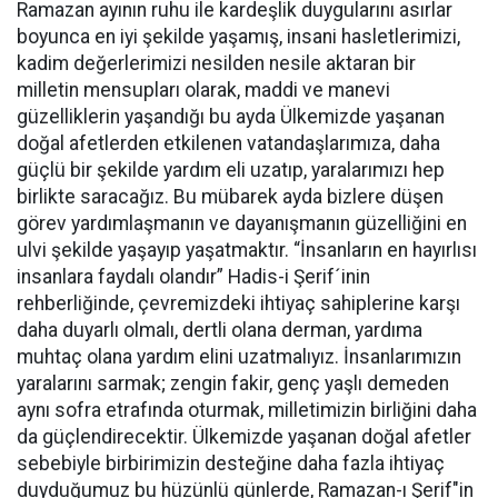
Ramazan ayının ruhu ile kardeşlik duygularını asırlar
boyunca en iyi şekilde yaşamış, insani hasletlerimizi,
kadim değerlerimizi nesilden nesile aktaran bir
milletin mensupları olarak, maddi ve manevi
güzelliklerin yaşandığı bu ayda Ülkemizde yaşanan
doğal afetlerden etkilenen vatandaşlarımıza, daha
güçlü bir şekilde yardım eli uzatıp, yaralarımızı hep
birlikte saracağız. Bu mübarek ayda bizlere düşen
görev yardımlaşmanın ve dayanışmanın güzelliğini en
ulvi şekilde yaşayıp yaşatmaktır. “İnsanların en hayırlısı
insanlara faydalı olandır” Hadis-i Şerif´inin
rehberliğinde, çevremizdeki ihtiyaç sahiplerine karşı
daha duyarlı olmalı, dertli olana derman, yardıma
muhtaç olana yardım elini uzatmalıyız. İnsanlarımızın
yaralarını sarmak; zengin fakir, genç yaşlı demeden
aynı sofra etrafında oturmak, milletimizin birliğini daha
da güçlendirecektir. Ülkemizde yaşanan doğal afetler
sebebiyle birbirimizin desteğine daha fazla ihtiyaç
duyduğumuz bu hüzünlü günlerde, Ramazan-ı Şerif"in