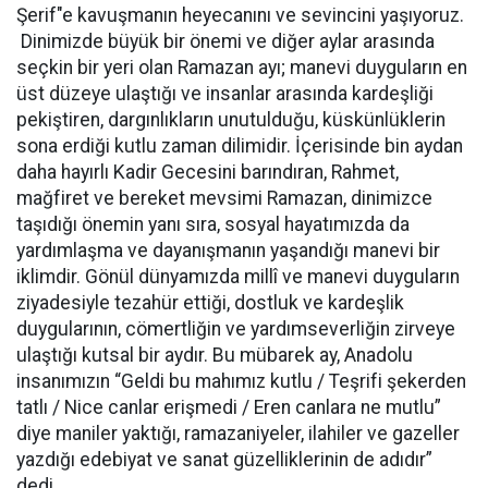
Şerif"e kavuşmanın heyecanını ve sevincini yaşıyoruz.
Dinimizde büyük bir önemi ve diğer aylar arasında
seçkin bir yeri olan Ramazan ayı; manevi duyguların en
üst düzeye ulaştığı ve insanlar arasında kardeşliği
pekiştiren, dargınlıkların unutulduğu, küskünlüklerin
sona erdiği kutlu zaman dilimidir. İçerisinde bin aydan
daha hayırlı Kadir Gecesini barındıran, Rahmet,
mağfiret ve bereket mevsimi Ramazan, dinimizce
taşıdığı önemin yanı sıra, sosyal hayatımızda da
yardımlaşma ve dayanışmanın yaşandığı manevi bir
iklimdir. Gönül dünyamızda millî ve manevi duyguların
ziyadesiyle tezahür ettiği, dostluk ve kardeşlik
duygularının, cömertliğin ve yardımseverliğin zirveye
ulaştığı kutsal bir aydır. Bu mübarek ay, Anadolu
insanımızın “Geldi bu mahımız kutlu / Teşrifi şekerden
tatlı / Nice canlar erişmedi / Eren canlara ne mutlu”
diye maniler yaktığı, ramazaniyeler, ilahiler ve gazeller
yazdığı edebiyat ve sanat güzelliklerinin de adıdır”
dedi.