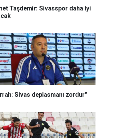
met Taşdemir: Sivasspor daha iyi
acak
rrah: Sivas deplasmanı zordur”