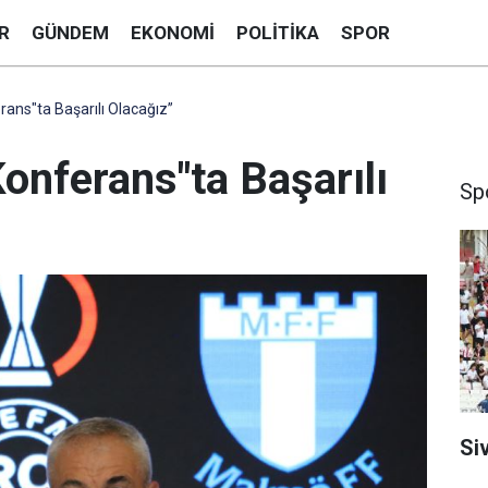
R
GÜNDEM
EKONOMI
POLITIKA
SPOR
rans"ta Başarılı Olacağız”
onferans"ta Başarılı
Sp
Si