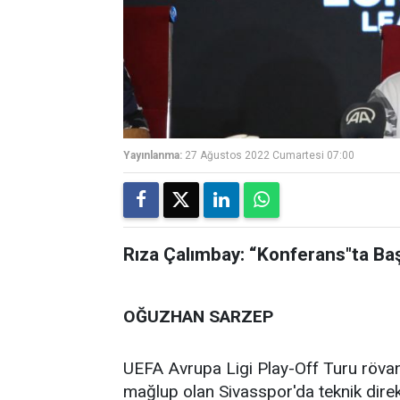
Yayınlanma:
27 Ağustos 2022 Cumartesi 07:00
Rıza Çalımbay: “Konferans"ta Baş
OĞUZHAN SARZEP
UEFA Avrupa Ligi Play-Off Turu röva
mağlup olan Sivasspor'da teknik dire