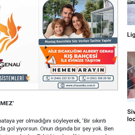
Li
LMEZ'
Si
lo
hataya yer olmadığını söyleyerek, 'Bir sıkıntı
nda gol yiyorsun. Onun dışında bir şey yok. Ben