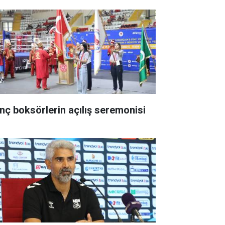
nç boksörlerin açılış seremonisi