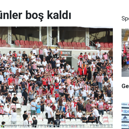
ünler boş kaldı
Sp
Ge