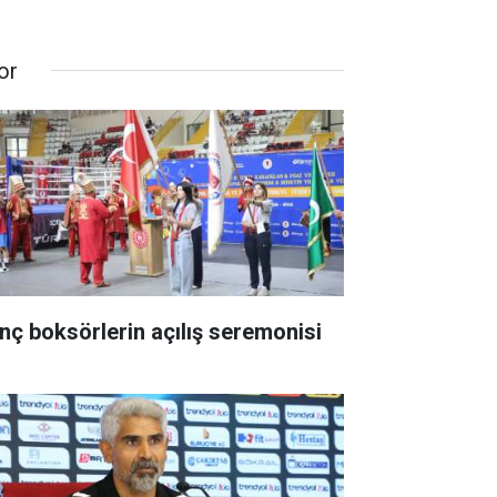
or
nç boksörlerin açılış seremonisi