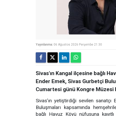
Yayınlanma:
06 Ağustos 2026 Perşembe 21:30
Sivas'ın Kangal ilçesine bağlı Ha
Ender Emek, Sivas Gurbetçi Bul
Cumartesi günü Kongre Müzesi B
Sivas’ın yetiştirdiği sevilen sanatç
Buluşmaları kapsamında hemşehriler
bağlı Havuz Köyü nüfusuna kayıtlı 