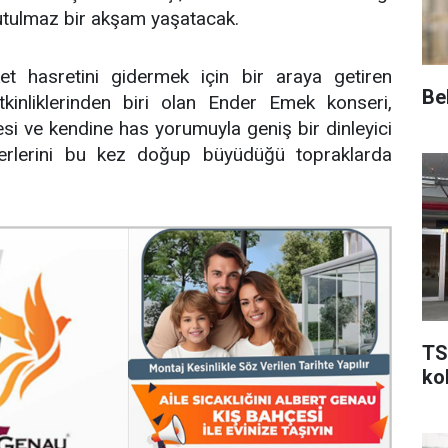
nutulmaz bir akşam yaşatacak.
et hasretini gidermek için bir araya getiren
Be
inliklerinden biri olan Ender Emek konseri,
si ve kendine has yorumuyla geniş bir dinleyici
eserlerini bu kez doğup büyüdüğü topraklarda
TS
kol