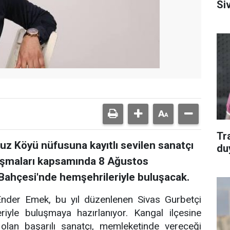
Si
Tr
vuz Köyü nüfusuna kayıtlı sevilen sanatçı
du
uşmaları kapsamında 8 Ağustos
ahçesi'nde hemşehrileriyle buluşacak.
ı Ender Emek, bu yıl düzenlenen Sivas Gurbetçi
iyle buluşmaya hazırlanıyor. Kangal ilçesine
olan başarılı sanatçı, memleketinde vereceği