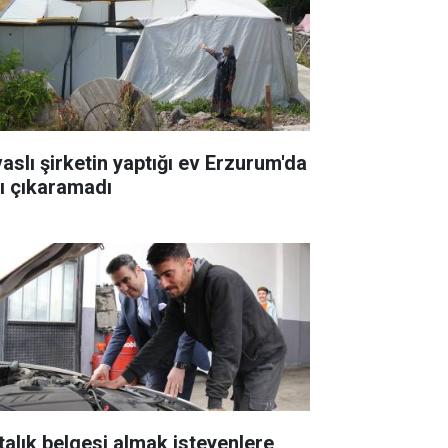
vaslı şirketin yaptığı ev Erzurum'da
şı çıkaramadı
talık belgesi almak isteyenlere