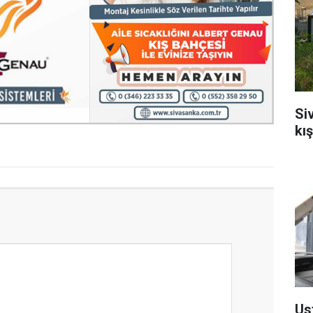
Si
kı
Us