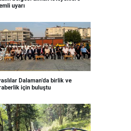
emli uyarı
vaslılar Dalaman'da birlik ve
raberlik için buluştu