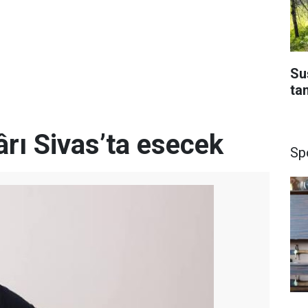
Su
ta
rı Sivas’ta esecek
Sp