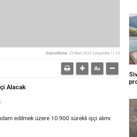
Güncelleme:
22 Mart 2023 Çarşamba 11:15
Si
pr
şçi Alacak
e,
tihdam edilmek üzere 10.900 sürekli işçi alımı