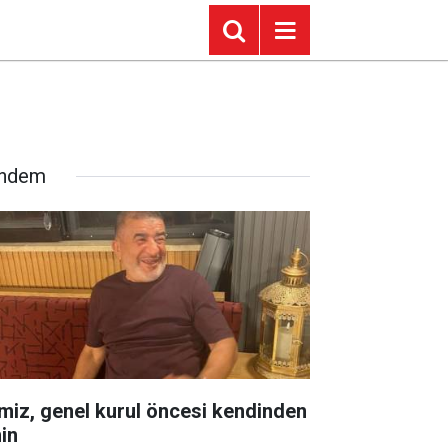
ndem
miz, genel kurul öncesi kendinden
in