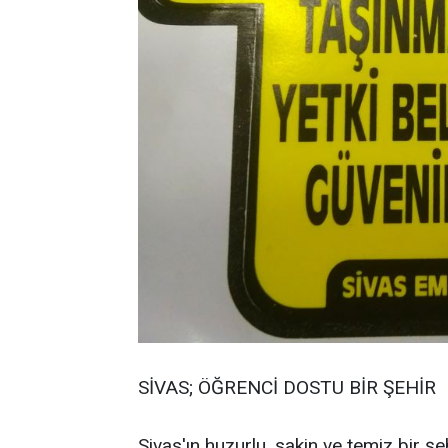
SİVAS; ÖĞRENCİ DOSTU BİR ŞEHİR
Sivas'ın huzurlu, sakin ve temiz bir şe