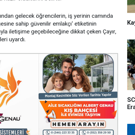
şından gelecek öğrencilerin, iş yerinin camında
Ka
gesine sahip güvenilir emlakçı' etiketinin
yla iletişime geçebileceğine dikkat çeken Çayır,
eri uyardı.
SC
Er