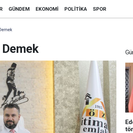
R
GÜNDEM
EKONOMI
POLITIKA
SPOR
n Demek
n Demek
Gü
Ed
tö