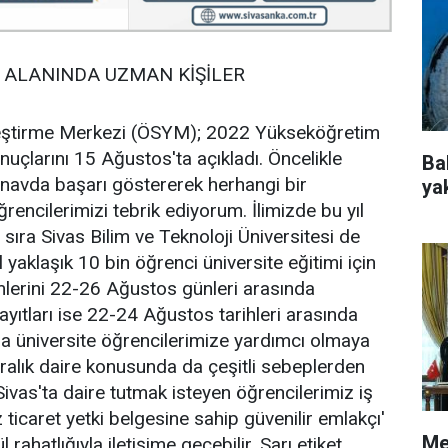
İ ALANINDA UZMAN KİŞİLER
leştirme Merkezi (ÖSYM); 2022 Yükseköğretim
uçlarını 15 Ağustos'ta açıkladı. Öncelikle
Ba
ınavda başarı göstererek herhangi bir
ya
ncilerimizi tebrik ediyorum. İlimizde bu yıl
 sıra Sivas Bilim ve Teknoloji Üniversitesi de
 yaklaşık 10 bin öğrenci üniversite eğitimi için
emlerini 22-26 Ağustos günleri arasında
yıtları ise 22-24 Ağustos tarihleri arasında
nda üniversite öğrencilerimize yardımcı olmaya
iralık daire konusunda da çeşitli sebeplerden
 Sivas'ta daire tutmak isteyen öğrencilerimiz iş
ticaret yetki belgesine sahip güvenilir emlakçı'
Me
rahatlığıyla iletişime geçebilir. Sarı etiket