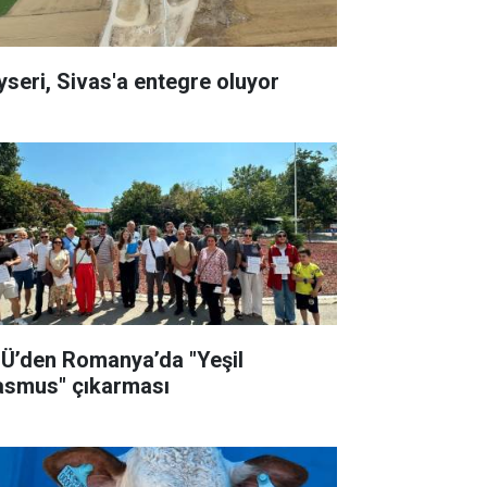
yseri, Sivas'a entegre oluyor
Ü’den Romanya’da "Yeşil
asmus" çıkarması