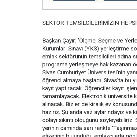
SEKTÖR TEMSİLCİLERİMİZİN HEPS
Başkan Çayır; 'Ölçme, Seçme ve Yer
Kurumları Sınavı (YKS) yerleştirme son
emlak sektörünün temsilcileri adına s
programa yerleşmeye hak kazanan öğre
Sivas Cumhuriyet Üniversitesi'nin yanı
öğrenci almaya başladı. Sivas'ta bu yıl
kayıt yaptıracak. Öğrenciler kayıt işl
tamamlayacak. Elektronik üniversite ka
alınacak. Bizler de kiralık ev konusu
hazırız. Şu anda yaz aylarındayız ve k
dolayı sıkıntı olduğunu söyleyebiliriz.
yerinin camında sarı renkte 'Taşınmaz 
etiketinin bulunduğu emlakçılarla gönül 