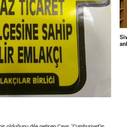
Si
anl
hir olduğunu dile getiren Çayır, 'Cumhuriyet'in