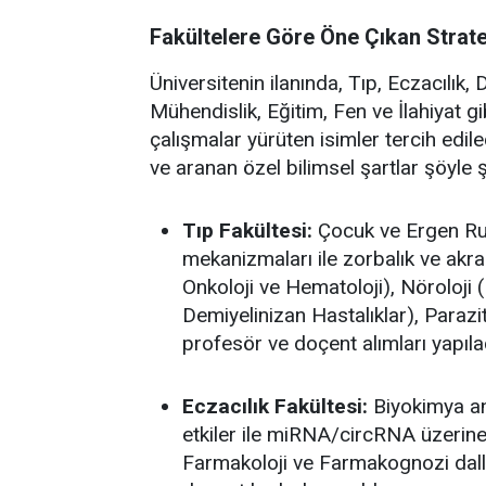
Fakültelere Göre Öne Çıkan Stratej
Üniversitenin ilanında, Tıp, Eczacılık, D
Mühendislik, Eğitim, Fen ve İlahiyat g
çalışmalar yürüten isimler tercih edile
ve aranan özel bilimsel şartlar şöyle ş
Tıp Fakültesi:
Çocuk ve Ergen Ruh
mekanizmaları ile zorbalık ve akran 
Onkoloji ve Hematoloji), Nöroloj
Demiyelinizan Hastalıklar), Parazit
profesör ve doçent alımları yapıla
Eczacılık Fakültesi:
Biyokimya ana
etkiler ile miRNA/circRNA üzerine 
Farmakoloji ve Farmakognozi dalla