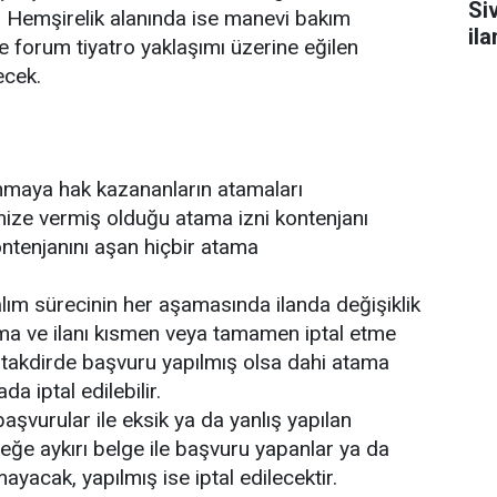
Si
ı; Hemşirelik alanında ise manevi bakım
il
 ve forum tiyatro yaklaşımı üzerine eğilen
ecek.
maya hak kazananların atamaları
ize vermiş olduğu atama izni kontenjanı
ontenjanını aşan hiçbir atama
lım sürecinin her aşamasında ilanda değişiklik
pma ve ilanı kısmen veya tamamen iptal etme
i takdirde başvuru yapılmış olsa dahi atama
a iptal edilebilir.
şvurular ile eksik ya da yanlış yapılan
eğe aykırı belge ile başvuru yapanlar ya da
yacak, yapılmış ise iptal edilecektir.