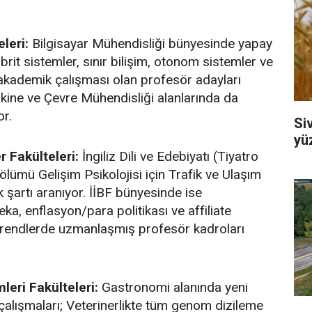
leri:
Bilgisayar Mühendisliği bünyesinde yapay
rit sistemler, sınır bilişim, otonom sistemler ve
akademik çalışması olan profesör adayları
akine ve Çevre Mühendisliği alanlarında da
or.
Si
yü
r Fakülteleri:
İngiliz Dili ve Edebiyatı (Tiyatro
ölümü Gelişim Psikolojisi için Trafik ve Ulaşım
k şartı aranıyor. İİBF bünyesinde ise
a, enflasyon/para politikası ve affiliate
trendlerde uzmanlaşmış profesör kadroları
leri Fakülteleri:
Gastronomi alanında yeni
çalışmaları; Veterinerlikte tüm genom dizileme