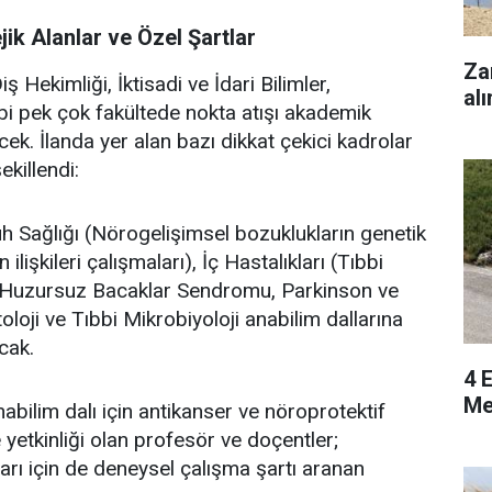
ik Alanlar ve Özel Şartlar
Za
iş Hekimliği, İktisadi ve İdari Bilimler,
alı
ibi pek çok fakültede nokta atışı akademik
cek. İlanda yer alan bazı dikkat çekici kadrolar
ekillendi:
 Sağlığı (Nörogelişimsel bozuklukların genetik
ilişkileri çalışmaları), İç Hastalıkları (Tıbbi
i (Huzursuz Bacaklar Sendromu, Parkinson ve
oloji ve Tıbbi Mikrobiyoloji anabilim dallarına
cak.
4 E
Me
bilim dalı için antikanser ve nöroprotektif
yetkinliği olan profesör ve doçentler;
rı için de deneysel çalışma şartı aranan