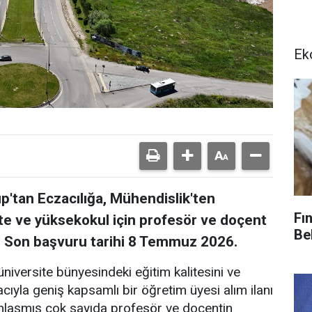
Ek
p'tan Eczacılığa, Mühendislik'ten
Fı
te ve yüksekokul için profesör ve doçent
Bel
k. Son başvuru tarihi 8 Temmuz 2026.
niversite bünyesindeki eğitim kalitesini ve
yla geniş kapsamlı bir öğretim üyesi alım ilanı
manlaşmış çok sayıda profesör ve doçentin