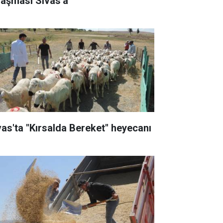
laşması Sivas'a
vas'ta "Kırsalda Bereket" heyecanı