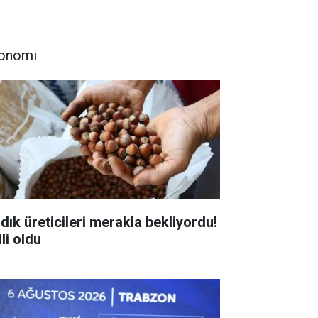
onomi
ndık üreticileri merakla bekliyordu!
li oldu