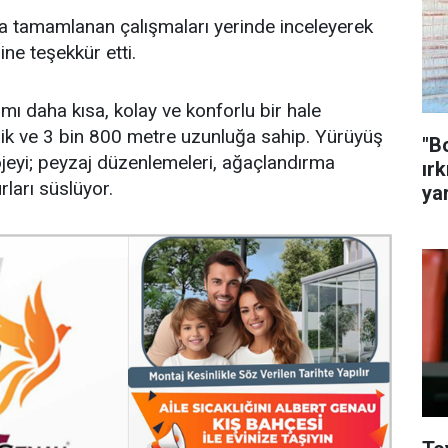
da tamamlanan çalışmaları yerinde inceleyerek
ne teşekkür etti.
mı daha kısa, kolay ve konforlu bir hale
lik ve 3 bin 800 metre uzunluğa sahip. Yürüyüş
"B
rojeyi; peyzaj düzenlemeleri, ağaçlandırma
ırk
ları süslüyor.
ya