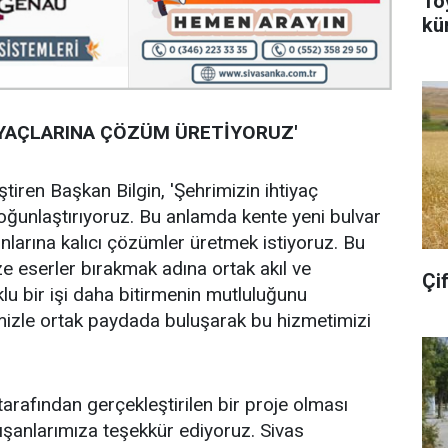
To
kü
YAÇLARINA ÇÖZÜM ÜRETİYORUZ'
tiren Başkan Bilgin, 'Şehrimizin ihtiyaç
oğunlaştırıyoruz. Bu anlamda kente yeni bulvar
larına kalıcı çözümler üretmek istiyoruz. Bu
e eserler bırakmak adına ortak akıl ve
Çi
lu bir işi daha bitirmenin mutluluğunu
imizle ortak paydada buluşarak bu hizmetimizi
arafından gerçekleştirilen bir proje olması
şanlarımıza teşekkür ediyoruz. Sivas