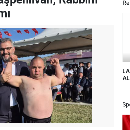
Re
mı
LA
AL
Sp