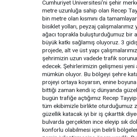
Cumhuriyet Üniversitesi'ni şehir mer
metre uzunluğa sahip olan Recep Tayy
bin metre olan kısmını da tamamlayara
bisiklet yolları, peyzaj çalışmalarımız y
ağacı toprakla buluşturduğumuz bir al
büyük katkı sağlamış oluyoruz. 3 gidi
projede, alt ve üst yapı çalışmalarımız
şehrimizin uzun vadede trafik sorun
edecek. Şehirlerimizin gelişmesi yeni a
mümkün oluyor. Bu bölgeyi şehre katac
projeyi ortaya koyarsın, enine boyuna t
bittiği zaman kendi iç dünyanda güzel b
bugün trafiğe açtığımız Recep Tayyi
tüm ekibimizle birlikte oturduğumuz
güzellik katacak iyi bir iş çıkarttık d
bulvarda gerçekten ince eleyip sık do
konforlu olabilmesi için belirli bölge