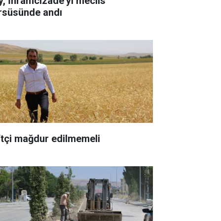
y, İhramcızâde'yi meclis
rsüsünde andı
ftçi mağdur edilmemeli