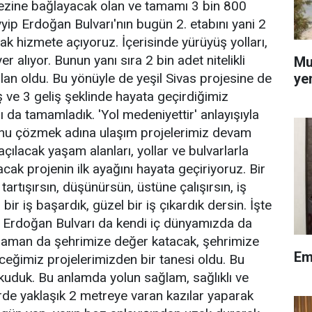
kezine bağlayacak olan ve tamamı 3 bin 800
ip Erdoğan Bulvarı'nın bugün 2. etabını yani 2
k hizmete açıyoruz. İçerisinde yürüyüş yolları,
er alıyor. Bunun yanı sıra 2 bin adet nitelikli
Mu
an oldu. Bu yönüyle de yeşil Sivas projesine de
ye
ş ve 3 geliş şeklinde hayata geçirdiğimiz
ı da tamamladık. 'Yol medeniyettir' anlayışıyla
unu çözmek adına ulaşım projelerimiz devam
çılacak yaşam alanları, yollar ve bulvarlarla
ak projenin ilk ayağını hayata geçiriyoruz. Bir
artışırsın, düşünürsün, üstüne çalışırsın, iş
ir iş başardık, güzel bir iş çıkardık dersin. İşte
p Erdoğan Bulvarı da kendi iç dünyamızda da
 zaman da şehrimize değer katacak, şehrimize
Em
iyeceğimiz projelerimizden bir tanesi oldu. Bu
kuduk. Bu anlamda yolun sağlam, sağlıklı ve
lerde yaklaşık 2 metreye varan kazılar yaparak