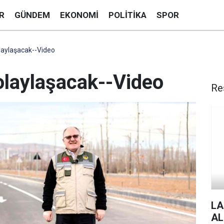
R
GÜNDEM
EKONOMI
POLITIKA
SPOR
laylaşacak--Video
laylaşacak--Video
Re
LA
AL