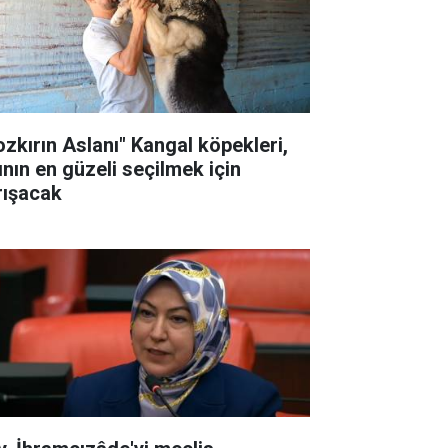
ozkırın Aslanı" Kangal köpekleri,
ının en güzeli seçilmek için
rışacak