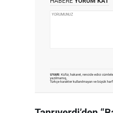
HABERE
YORUM KAT
UYARI:
Küfür, hakaret, rencide edici cümleler 
yazılmamış,
Türkçe karakter kullanılmayan ve büyük har
Tanrıverdi’den “