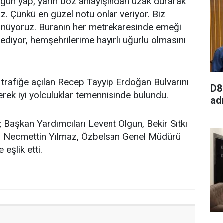
ugün yap, yarın boz anlayışından uzak durarak
z. Çünkü en güzel notu onlar veriyor. Biz
üşünüyoruz. Buranın her metrekaresinde emeği
ediyor, hemşehrilerime hayırlı uğurlu olmasını
trafiğe açılan Recep Tayyip Erdoğan Bulvarını
D8
erek iyi yolculuklar temennisinde bulundu.
ad
; Başkan Yardımcıları Levent Olgun, Bekir Sıtkı
, Necmettin Yılmaz, Özbelsan Genel Müdürü
 eşlik etti.