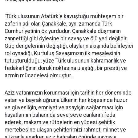
'Türk ulusunun Atatürk'e kavuştuğu muhteşem bir
zaferin adı olan Çanakkale, aynı zamanda Türk
Cumhuriyetinin öz yurdudur. Çanakkale düşmanın
zannettiği gibi öylesine bir savaş ve ölü yeri değildir.
Güç dengelerinin değiştiği, olayların akışında belirleyici
rol oynadığı, Kurtuluş Savaşımızın ilk meşalesinin
tutuşturulduğu, yüze Türk ulusunun kahramanlık ve
fedakarlığının doruk noktasına ulaştığı, bir prestij ve
azmin mücadelesi olmuştur.
Aziz vatanımızın korunması için tarihin her döneminde
vatan ve bayrak uğruna ülkenin her köşesinde huzur
ve güvenliğin, emniyet ve asayişin sağlanması için
hayatlarının baharında seve seve canlarını feda
ederek, makam ve rütbelerin en yücesi şehitlik
mertebesine ulaşan şehitlerimizi rahmet, minnet ve
şükranla anarken aziz hatıraları önünde saygıyla