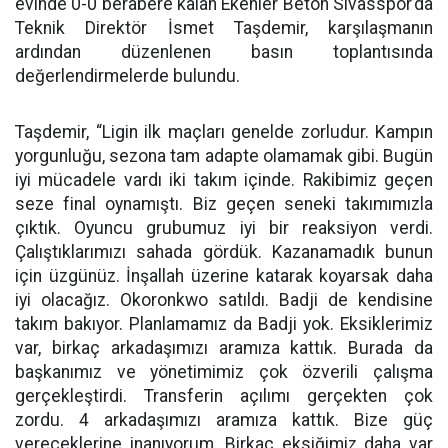
evinde 0-0 berabere kalan Ekenler Beton Sivasspor’da
Teknik Direktör İsmet Taşdemir, karşılaşmanın
ardından düzenlenen basın toplantısında
değerlendirmelerde bulundu.
Taşdemir, “Ligin ilk maçları genelde zorludur. Kampın
yorgunluğu, sezona tam adapte olamamak gibi. Bugün
iyi mücadele vardı iki takım içinde. Rakibimiz geçen
seze final oynamıştı. Biz geçen seneki takımımızla
çıktık. Oyuncu grubumuz iyi bir reaksiyon verdi.
Çalıştıklarımızı sahada gördük. Kazanamadık bunun
için üzgünüz. İnşallah üzerine katarak koyarsak daha
iyi olacağız. Okoronkwo satıldı. Badji de kendisine
takım bakıyor. Planlamamız da Badji yok. Eksiklerimiz
var, birkaç arkadaşımızı aramıza kattık. Burada da
başkanımız ve yönetimimiz çok özverili çalışma
gerçekleştirdi. Transferin açılımı gerçekten çok
zordu. 4 arkadaşımızı aramıza kattık. Bize güç
vereceklerine inanıyorum. Birkaç eksiğimiz daha var