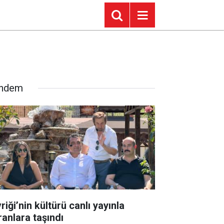
ndem
riği’nin kültürü canlı yayınla
ranlara taşındı