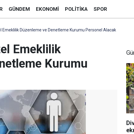
R
GÜNDEM
EKONOMI
POLITIKA
SPOR
zel Emeklilik Düzenleme ve Denetleme Kurumu Personel Alacak
el Emeklilik
Gü
enetleme Kurumu
Div
ek