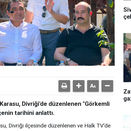
Si
çe
Za
ga
ş Karasu, Divriği'de düzenlenen "Görkemli
enin tarihini anlattı.
asu, Divriği ilçesinde düzenlenen ve Halk TV’de