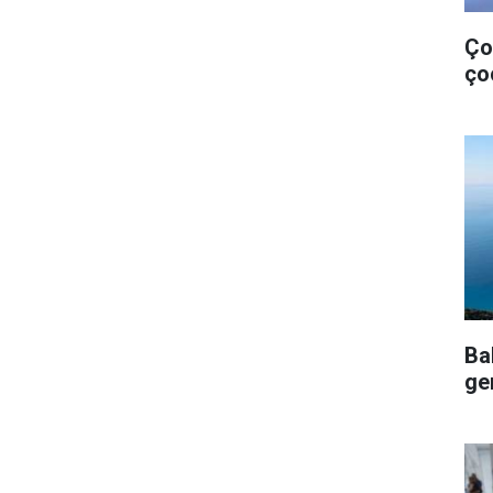
Ço
ço
Ba
ge