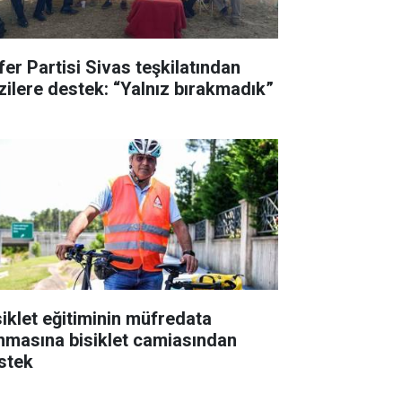
fer Partisi Sivas teşkilatından
zilere destek: “Yalnız bırakmadık”
siklet eğitiminin müfredata
ınmasına bisiklet camiasından
stek