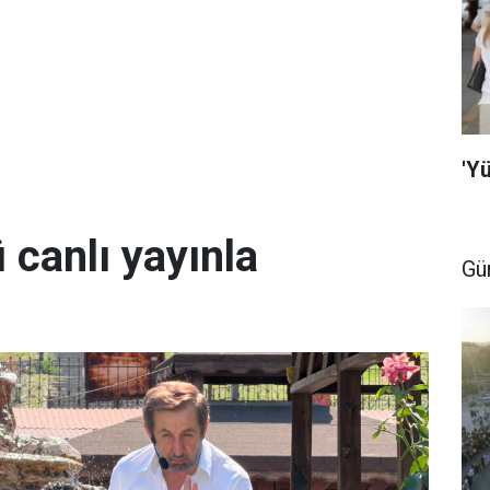
'Y
ü canlı yayınla
Gü