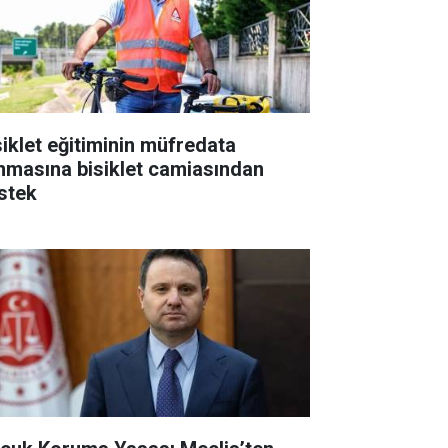
siklet eğitiminin müfredata
ınmasına bisiklet camiasından
stek