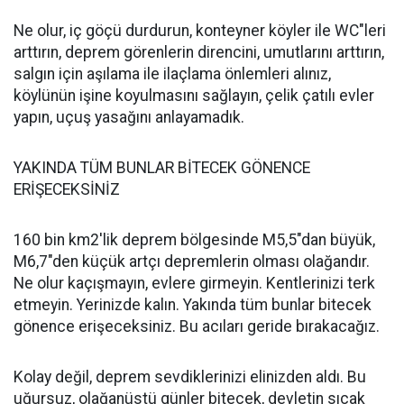
Ne olur, iç göçü durdurun, konteyner köyler ile WC"leri
arttırın, deprem görenlerin direncini, umutlarını arttırın,
salgın için aşılama ile ilaçlama önlemleri alınız,
köylünün işine koyulmasını sağlayın, çelik çatılı evler
yapın, uçuş yasağını anlayamadık.
YAKINDA TÜM BUNLAR BİTECEK GÖNENCE
ERİŞECEKSİNİZ
160 bin km2'lik deprem bölgesinde M5,5"dan büyük,
M6,7"den küçük artçı depremlerin olması olağandır.
Ne olur kaçışmayın, evlere girmeyin. Kentlerinizi terk
etmeyin. Yerinizde kalın. Yakında tüm bunlar bitecek
gönence erişeceksiniz. Bu acıları geride bırakacağız.
Kolay değil, deprem sevdiklerinizi elinizden aldı. Bu
uğursuz, olağanüstü günler bitecek, devletin sıcak