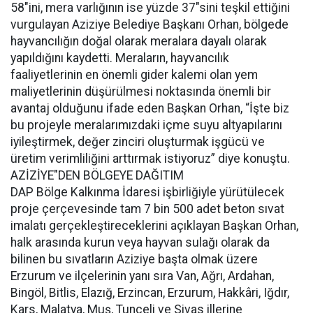
58"ini, mera varlığının ise yüzde 37"sini teşkil ettiğini
vurgulayan Aziziye Belediye Başkanı Orhan, bölgede
hayvancılığın doğal olarak meralara dayalı olarak
yapıldığını kaydetti. Meraların, hayvancılık
faaliyetlerinin en önemli gider kalemi olan yem
maliyetlerinin düşürülmesi noktasında önemli bir
avantaj olduğunu ifade eden Başkan Orhan, “İşte biz
bu projeyle meralarımızdaki içme suyu altyapılarını
iyileştirmek, değer zinciri oluşturmak işgücü ve
üretim verimliliğini arttırmak istiyoruz” diye konuştu.
AZİZİYE"DEN BÖLGEYE DAĞITIM
DAP Bölge Kalkınma İdaresi işbirliğiyle yürütülecek
proje çerçevesinde tam 7 bin 500 adet beton sıvat
imalatı gerçekleştireceklerini açıklayan Başkan Orhan,
halk arasında kurun veya hayvan sulağı olarak da
bilinen bu sıvatların Aziziye başta olmak üzere
Erzurum ve ilçelerinin yanı sıra Van, Ağrı, Ardahan,
Bingöl, Bitlis, Elazığ, Erzincan, Erzurum, Hakkâri, Iğdır,
Kars, Malatya, Muş, Tunceli ve Sivas illerine