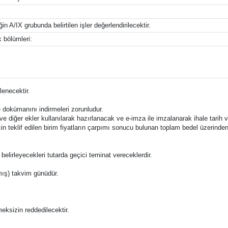
in A/IX grubunda belirtilen işler değerlendirilecektir.
 bölümleri:
lenecektir.
e dokümanını indirmeleri zorunludur.
 ve diğer ekler kullanılarak hazırlanacak ve e-imza ile imzalanarak ihale tari
eri için teklif edilen birim fiyatların çarpımı sonucu bulunan toplam bedel üzerind
belirleyecekleri tutarda geçici teminat vereceklerdir.
ltmış) takvim günüdür.
lmeksizin reddedilecektir.