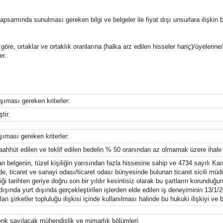
if kapsamında sunulması gereken bilgi ve belgeler ile fiyat dışı unsurlara ilişkin 
e göre, ortaklar ve ortaklık oranlarına (halka arz edilen hisseler hariç)/üyelerine/
er.
aşıması gereken kriterler:
tir.
aşıması gereken kriterler:
ahhüt edilen ve teklif edilen bedelin % 50 oranından az olmamak üzere ihale k
an belgenin, tüzel kişiliğin yarısından fazla hissesine sahip ve 4734 sayılı Ka
de, ticaret ve sanayi odası/ticaret odası bünyesinde bulunan ticaret sicili m
ği tarihten geriye doğru son bir yıldır kesintisiz olarak bu şartların korunduğ
ışında yurt dışında gerçekleştirilen işlerden elde edilen iş deneyiminin 13/1/
şirketler topluluğu ilişkisi içinde kullanılması halinde bu hukuki ilişkiyi ve b
denk sayılacak mühendislik ve mimarlık bölümleri: