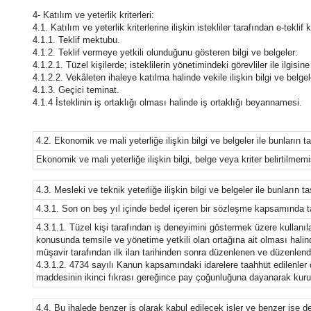
4- Katılım ve yeterlik kriterleri:
4.1. Katılım ve yeterlik kriterlerine ilişkin istekliler tarafından e-tekl
4.1.1. Teklif mektubu.
4.1.2. Teklif vermeye yetkili olunduğunu gösteren bilgi ve belgeler:
4.1.2.1. Tüzel kişilerde; isteklilerin yönetimindeki görevliler ile ilgisin
4.1.2.2. Vekâleten ihaleye katılma halinde vekile ilişkin bilgi ve belgel
4.1.3. Geçici teminat.
4.1.4 İsteklinin iş ortaklığı olması halinde iş ortaklığı beyannamesi.
4.2. Ekonomik ve mali yeterliğe ilişkin bilgi ve belgeler ile bunların t
Ekonomik ve mali yeterliğe ilişkin bilgi, belge veya kriter belirtilmemiş
4.3. Mesleki ve teknik yeterliğe ilişkin bilgi ve belgeler ile bunların t
4.3.1. Son on beş yıl içinde bedel içeren bir sözleşme kapsamında ta
4.3.1.1. Tüzel kişi tarafından iş deneyimini göstermek üzere kullanıl
konusunda temsile ve yönetime yetkili olan ortağına ait olması halin
müşavir tarafından ilk ilan tarihinden sonra düzenlenen ve düzenlendi
4.3.1.2. 4734 sayılı Kanun kapsamındaki idarelere taahhüt edilenler d
maddesinin ikinci fıkrası gereğince pay çoğunluğuna dayanarak kurulan 
4.4. Bu ihalede benzer iş olarak kabul edilecek işler ve benzer işe 