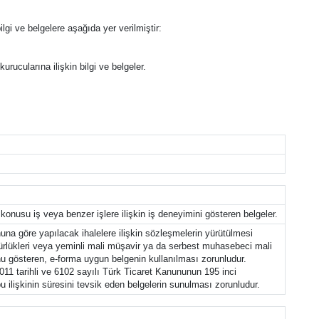
bilgi ve belgelere aşağıda yer verilmiştir:
kurucularına ilişkin bilgi ve belgeler.
onusu iş veya benzer işlere ilişkin iş deneyimini gösteren belgeler.
nuna göre yapılacak ihalelere ilişkin sözleşmelerin yürütülmesi
üdürlükleri veya yeminli mali müşavir ya da serbest muhasebeci mali
unu gösteren, e-forma uygun belgenin kullanılması zorunludur.
2011 tarihli ve 6102 sayılı Türk Ticaret Kanununun 195 inci
u ilişkinin süresini tevsik eden belgelerin sunulması zorunludur.