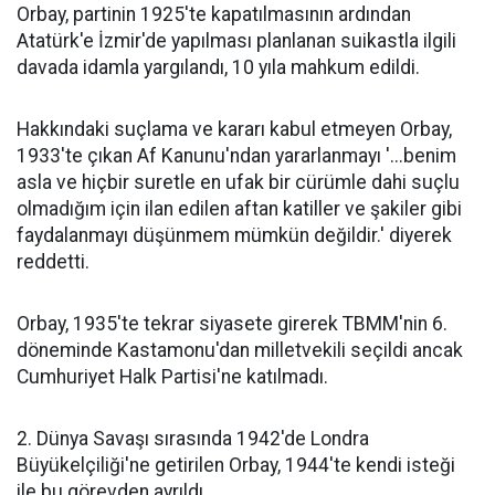
Orbay, partinin 1925'te kapatılmasının ardından
Atatürk'e İzmir'de yapılması planlanan suikastla ilgili
davada idamla yargılandı, 10 yıla mahkum edildi.
Hakkındaki suçlama ve kararı kabul etmeyen Orbay,
1933'te çıkan Af Kanunu'ndan yararlanmayı '...benim
asla ve hiçbir suretle en ufak bir cürümle dahi suçlu
olmadığım için ilan edilen aftan katiller ve şakiler gibi
faydalanmayı düşünmem mümkün değildir.' diyerek
reddetti.
Orbay, 1935'te tekrar siyasete girerek TBMM'nin 6.
döneminde Kastamonu'dan milletvekili seçildi ancak
Cumhuriyet Halk Partisi'ne katılmadı.
2. Dünya Savaşı sırasında 1942'de Londra
Büyükelçiliği'ne getirilen Orbay, 1944'te kendi isteği
ile bu görevden ayrıldı.