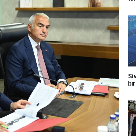
Si
bı