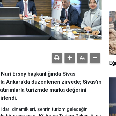
Eğ
Nuri Ersoy başkanlığında Sivas
la Ankara'da düzenlenen zirvede; Sivas’ın
yatırımlarla turizmde marka değerini
irlendi.
 idari dinamikleri, şehrin turizm geleceğini
a bir araya geldi. Kültür ve Turizm Bakanlığı ev