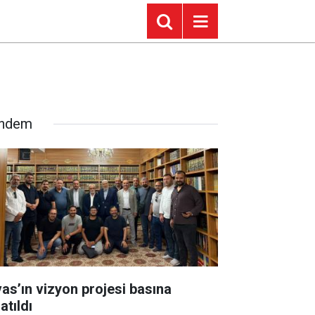
ndem
vas’ın vizyon projesi basına
atıldı