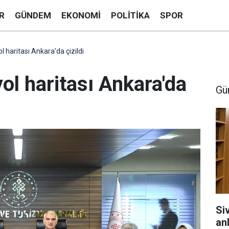
R
GÜNDEM
EKONOMI
POLITIKA
SPOR
l haritası Ankara'da çizildi
yol haritası Ankara'da
Gü
Si
anl