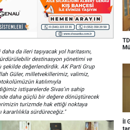
TD
Mü
 daha da ileri taşıyacak yol haritasını,
sürdürülebilir destinasyon yönetimi ve
ı şekilde değerlendirdik. AK Parti Grup
h Güler, milletvekillerimiz, valimiz,
otokolümüzün katılımıyla
iğimiz istişarelerde Sivas’ın sahip
zmde daha güçlü bir değere dönüştürecek
hrimizin turizmde hak ettiği noktaya
 kararlılıkla sürdüreceğiz."
İl
ta