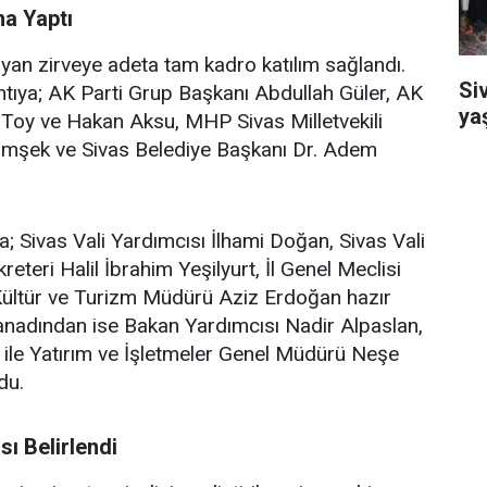
a Yaptı
ıyan zirveye adeta tam kadro katılım sağlandı.
Si
lantıya; AK Parti Grup Başkanı Abdullah Güler, AK
ya
nç Toy ve Hakan Aksu, MHP Sivas Milletvekili
Şimşek ve Sivas Belediye Başkanı Dr. Adem
ca; Sivas Vali Yardımcısı İlhami Doğan, Sivas Vali
reteri Halil İbrahim Yeşilyurt, İl Genel Meclisi
 Kültür ve Turizm Müdürü Aziz Erdoğan hazır
kanadından ise Bakan Yardımcısı Nadir Alpaslan,
ile Yatırım ve İşletmeler Genel Müdürü Neşe
du.
ı Belirlendi