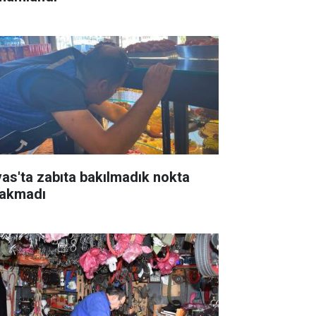
vas'ta zabıta bakılmadık nokta
rakmadı