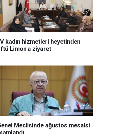
V kadın hizmetleri heyetinden
ftü Limon'a ziyaret
 Genel Meclisinde ağustos mesaisi
mamlandı