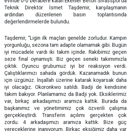
evinde 0-0 berabere kalan Ekenler Beton Sivasspor’da
Teknik Direktör İsmet Taşdemir, karşılaşmanın
ardından düzenlenen basın toplantısında
değerlendirmelerde bulundu.
Taşdemir, “Ligin ilk maçları genelde zorludur. Kampın
yorgunluğu, sezona tam adapte olamamak gibi. Bugün
iyi mücadele vardı iki takım içinde. Rakibimiz geçen
seze final oynamıştı. Biz geçen seneki takımımızla
çıktık. Oyuncu grubumuz iyi bir reaksiyon verdi.
Çalıştıklarımızı sahada gördük. Kazanamadık bunun
için üzgünüz. İnşallah üzerine katarak koyarsak daha
iyi olacağız. Okoronkwo satıldı. Badji de kendisine
takım bakıyor. Planlamamız da Badji yok. Eksiklerimiz
var, birkaç arkadaşımızı aramıza kattık. Burada da
başkanımız ve yönetimimiz çok özverili çalışma
gerçekleştirdi. Transferin açılımı gerçekten çok
zordu. 4 arkadaşımızı aramıza kattık. Bize güç
vereceklerine inanıyorum. Birkaç eksiğimiz daha var