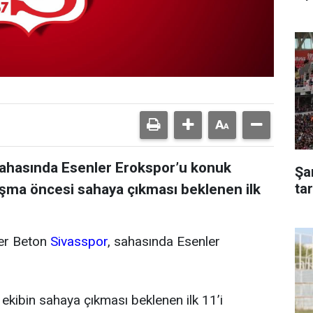
a sahasında Esenler Erokspor’u konuk
Şa
ta
aşma öncesi sahaya çıkması beklenen ilk
ler Beton
Sivasspor
, sahasında Esenler
ekibin sahaya çıkması beklenen ilk 11’i