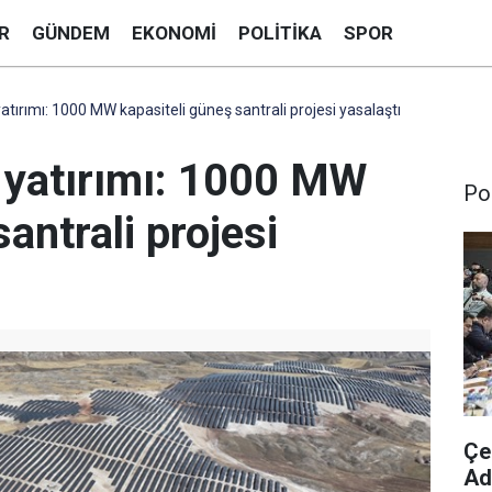
R
GÜNDEM
EKONOMI
POLITIKA
SPOR
yatırımı: 1000 MW kapasiteli güneş santrali projesi yasalaştı
i yatırımı: 1000 MW
Pol
antrali projesi
Çe
Ad