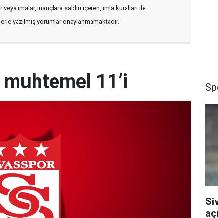
veya imalar, inançlara saldırı içeren, imla kuralları ile
flerle yazılmış yorumlar onaylanmamaktadır.
n muhtemel 11’i
Sp
Si
aç