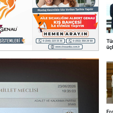
Tü
üç
Er