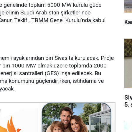
iye genelinde toplam 5000 MW kurulu güce
elerinin Suudi Arabistan şirketlerince
ı Kanun Teklifi, TBMM Genel Kurulu'nda kabul
Ka
nemli ayaklarından biri Sivas'ta kurulacak. Proje
r biri 1000 MW olmak üzere toplamda 2000
rjisi santralleri (GES) inşa edilecek. Bu
 olma konumunu güçlendirirken, istihdama ve
yacak.
Si
5.