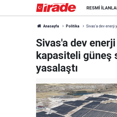
RESMI İLANLA
Anasayfa
Politika
Sivas'a dev enerji 
Sivas'a dev enerj
kapasiteli güneş s
yasalaştı