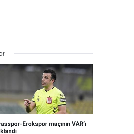
or
vasspor-Erokspor maçının VAR’ı
ıklandı