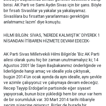
birisi. AK Parti ve Sami Aydın Sivas için bir şans. Böyle
bir fırsatı Sivaslılar ya yakalar ya yakalayamaz.
Sivaslılara bu fırsattan yararlanması gerektiğini
anlatmamız lazım' diye konuştu.
HİLMİ BİLGİN: SİVAS, 'NEREDE KALMIŞTIK' DİYEREK 1
NİSANDAN İTİBAREN HİZMETE DEVAM EDECEK-
AK Parti Sivas Milletvekili Hilmi Bilgin'de 'Biz AK Parti
ailesi olarak şunu hiç bir zaman unutmamalıyız ki; 14
Ağustos 2001'de Sayın Başbakanımız önderliğinde ve
liderliğinde hangi amaç ve idealle yola çıktıysak,
bugün 2014'ün ocak ayında da aynı idealle, aynı şevkle
ve azimle çalışıyoruz ve çalışmaya devam edeceğiz.
Recep Tayyip Erdoğan'ın partisinde eğer siyaset
yapıyorsak, bunun bize yüklediği hem bir onur var hem
de bir sorumluluk var. 30 Mart 2014 tarihi itibariyle
seçim sürecine giriyoruz. Bizler de burada bir