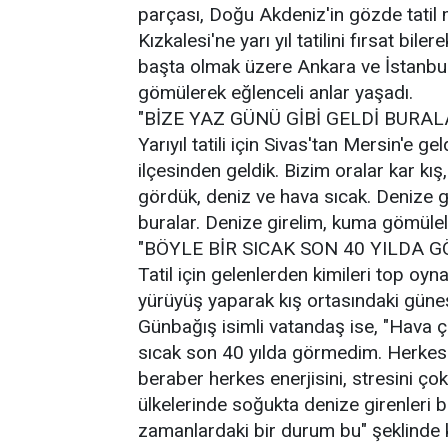
parçası, Doğu Akdeniz'in gözde tatil 
Kızkalesi'ne yarı yıl tatilini fırsat bi
başta olmak üzere Ankara ve İstanbul
gömülerek eğlenceli anlar yaşadı.
"BİZE YAZ GÜNÜ GİBİ GELDİ BURAL
Yarıyıl tatili için Sivas'tan Mersin'e 
ilçesinden geldik. Bizim oralar kar kış
gördük, deniz ve hava sıcak. Denize gi
buralar. Denize girelim, kuma gömüle
"BÖYLE BİR SICAK SON 40 YILDA 
Tatil için gelenlerden kimileri top oynay
yürüyüş yaparak kış ortasındaki güneş
Günbağış isimli vatandaş ise, "Hava ç
sıcak son 40 yılda görmedim. Herkese
beraber herkes enerjisini, stresini çok
ülkelerinde soğukta denize girenleri 
zamanlardaki bir durum bu" şeklinde 