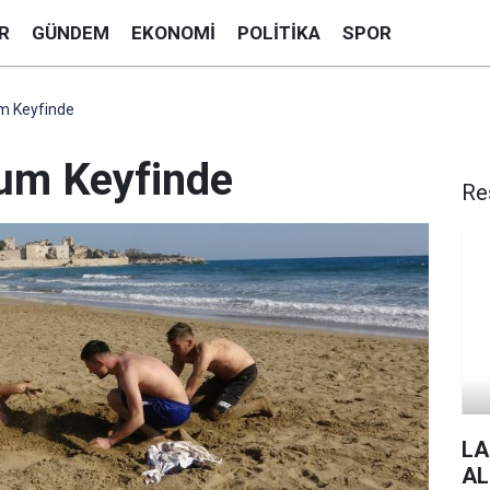
R
GÜNDEM
EKONOMI
POLITIKA
SPOR
um Keyfinde
Kum Keyfinde
Re
LA
AL