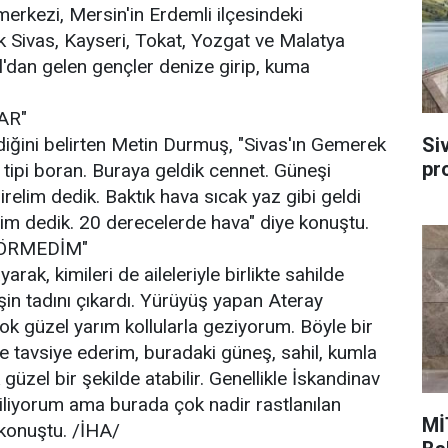
merkezi, Mersin'in Erdemli ilçesindeki
lerek Sivas, Kayseri, Tokat, Yozgat ve Malatya
'dan gelen gençler denize girip, kuma
AR"
Si
geldiğini belirten Metin Durmuş, "Sivas'ın Gemerek
pr
, tipi boran. Buraya geldik cennet. Güneşi
relim dedik. Baktık hava sıcak yaz gibi geldi
lim dedik. 20 derecelerde hava" diye konuştu.
GÖRMEDİM"
arak, kimileri de aileleriyle birlikte sahilde
in tadını çıkardı. Yürüyüş yapan Ateray
ok güzel yarım kollularla geziyorum. Böyle bir
 tavsiye ederim, buradaki güneş, sahil, kumla
 güzel bir şekilde atabilir. Genellikle İskandinav
biliyorum ama burada çok nadir rastlanılan
Mİ
konuştu. /İHA/