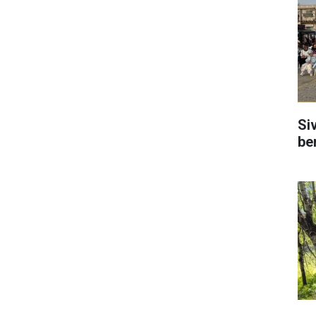
Si
be