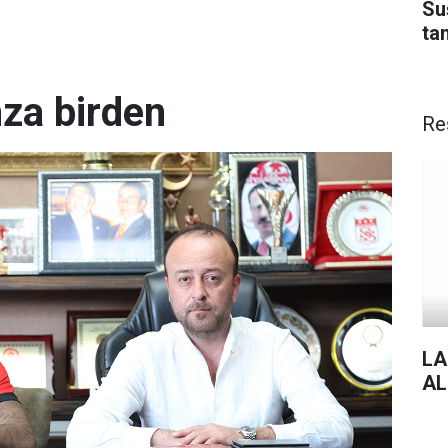
Su
ta
mza birden
Re
LA
AL