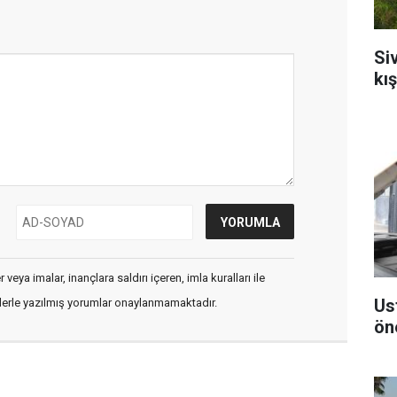
Si
kı
veya imalar, inançlara saldırı içeren, imla kuralları ile
Us
flerle yazılmış yorumlar onaylanmamaktadır.
ön