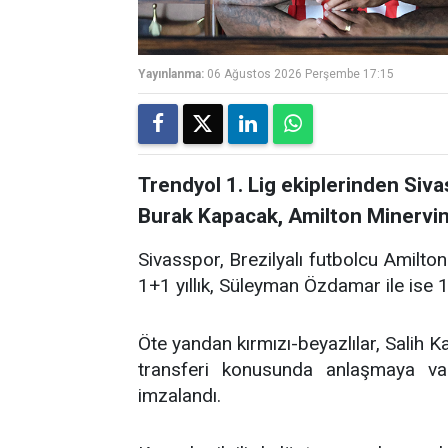
Yayınlanma:
06 Ağustos 2026 Perşembe 17:15
Trendyol 1. Lig ekiplerinden Siv
Burak Kapacak, Amilton Minervino
Sivasspor, Brezilyalı futbolcu Amilton 
1+1 yıllık, Süleyman Özdamar ile ise 1
Öte yandan kırmızı-beyazlılar, Salih Ka
transferi konusunda anlaşmaya var
imzalandı.