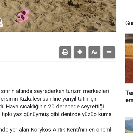
Gü
ı sıfırın altında seyrederken turizm merkezleri
Te
in'in Kızkalesi sahiline yarıyıl tatili için
em
dı. Hava sıcaklığının 20 derecede seyrettiği
er tıpkı yaz günüymüş gibi denizde yüzüp kuma
de yer alan Korykos Antik Kenti'nin en önemli