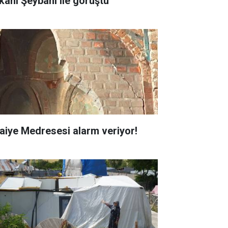
kanı Şeybani ile görüştü
faiye Medresesi alarm veriyor!