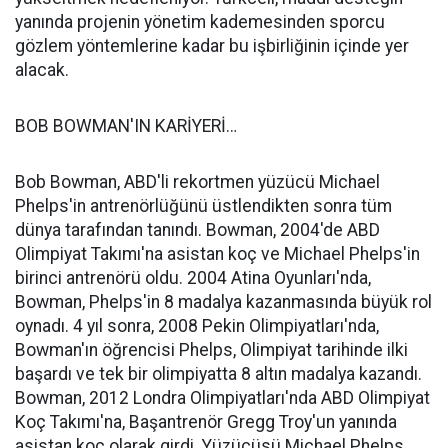
yanında projenin yönetim kademesinden sporcu
gözlem yöntemlerine kadar bu işbirliğinin içinde yer
alacak.
BOB BOWMAN'IN KARİYERİ…
Bob Bowman, ABD'li rekortmen yüzücü Michael
Phelps'in antrenörlüğünü üstlendikten sonra tüm
dünya tarafından tanındı. Bowman, 2004′de ABD
Olimpiyat Takımı'na asistan koç ve Michael Phelps'in
birinci antrenörü oldu. 2004 Atina Oyunları'nda,
Bowman, Phelps'in 8 madalya kazanmasında büyük rol
oynadı. 4 yıl sonra, 2008 Pekin Olimpiyatları'nda,
Bowman'ın öğrencisi Phelps, Olimpiyat tarihinde ilki
başardı ve tek bir olimpiyatta 8 altın madalya kazandı.
Bowman, 2012 Londra Olimpiyatları'nda ABD Olimpiyat
Koç Takımı'na, Başantrenör Gregg Troy'un yanında
asistan koç olarak girdi. Yüzücüsü Michael Phelps,